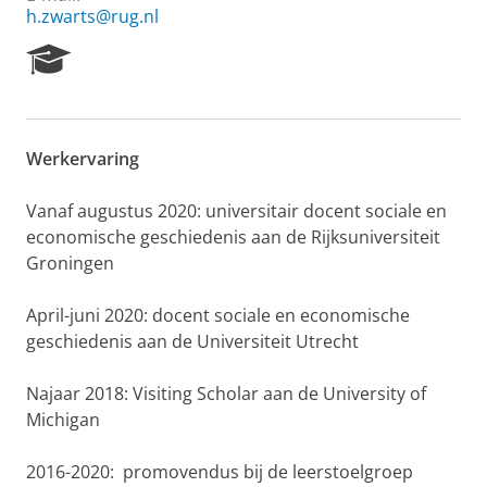
h.zwarts@rug.nl
R
e
s
e
a
Werkervaring
r
c
h
Vanaf augustus 2020: universitair docent sociale en
P
economische geschiedenis aan de Rijksuniversiteit
o
Groningen
r
t
April-juni 2020: docent sociale en economische
a
l
geschiedenis aan de Universiteit Utrecht
Najaar 2018: Visiting Scholar aan de University of
Michigan
2016-2020: promovendus bij de leerstoelgroep