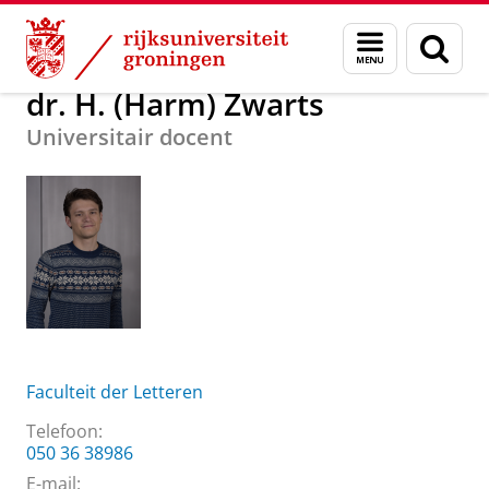
Skip
Skip
Over ons
dr. H. (Harm) Zwarts
Menu
Zoek
to
to
en
Content
Navigation
zoeken
dr. H. (Harm) Zwarts
Universitair docent
Faculteit der Letteren
Telefoon:
050 36 38986
E-mail: