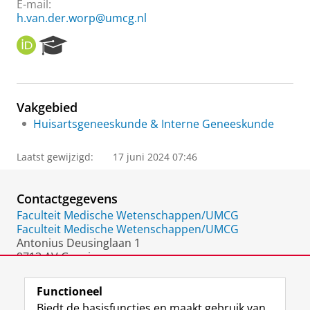
E-mail:
h.van.der.worp@umcg.nl
O
R
R
e
C
s
I
e
D
a
Vakgebied
r
Huisartsgeneeskunde & Interne Geneeskunde
c
h
P
Laatst gewijzigd:
17 juni 2024 07:46
o
r
t
Contactgegevens
a
Faculteit Medische Wetenschappen/UMCG
l
Faculteit Medische Wetenschappen/UMCG
Antonius Deusinglaan 1
9713 AV Groningen
Nederland
Functioneel
Biedt de basisfuncties en maakt gebruik van