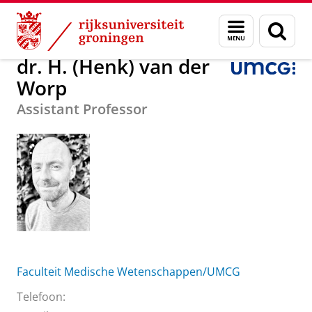
Skip
Skip
Over ons
dr. H. (Henk) van der Worp
Menu
Zoek
to
to
en
Content
Navigation
zoeken
dr. H. (Henk) van der
Worp
Assistant Professor
Faculteit Medische Wetenschappen/UMCG
Telefoon: