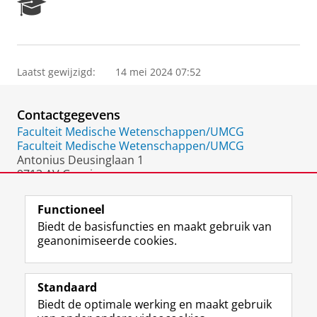
R
e
s
e
a
Laatst gewijzigd:
14 mei 2024 07:52
r
c
h
Contactgegevens
P
o
Faculteit Medische Wetenschappen/UMCG
r
Faculteit Medische Wetenschappen/UMCG
t
Antonius Deusinglaan 1
a
9713 AV Groningen
l
Nederland
Functioneel
Biedt de basisfuncties en maakt gebruik van
geanonimiseerde cookies.
F
L
R
I
Y
Volg de RUG
a
i
S
n
o
Standaard
c
n
S
s
u
Biedt de optimale werking en maakt gebruik
e
k
-
t
T
Studiekiezers