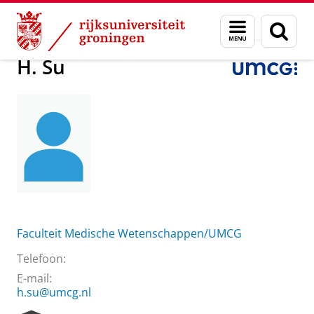
Skip
Skip
Over ons
Praktische zaken
Waar vindt u ons
H. Su
Menu
Zoek
to
to
en
Content
Navigation
zoeken
H. Su
Faculteit Medische Wetenschappen/UMCG
Telefoon:
E-mail:
h.su@umcg.nl