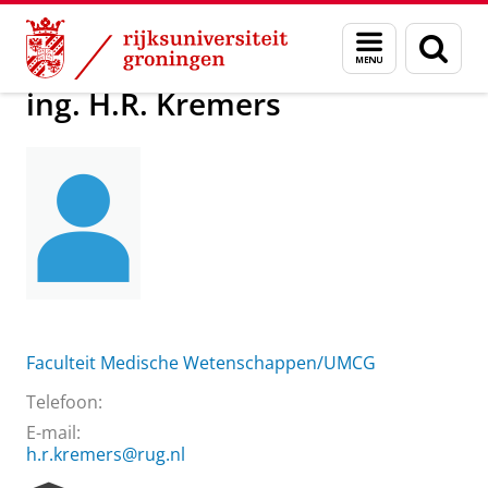
Skip
Skip
Over ons
ing. H.R. Kremers
Menu
Zoek
to
to
en
Content
Navigation
zoeken
ing. H.R. Kremers
Faculteit Medische Wetenschappen/UMCG
Telefoon:
E-mail:
h.r.kremers@rug.nl