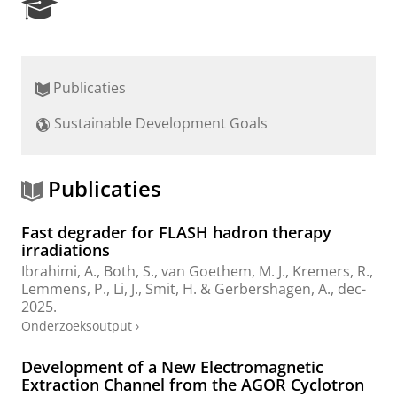
R
e
s
e
a
Publicaties
r
c
Sustainable Development Goals
h
P
o
r
Publicaties
t
a
Fast degrader for FLASH hadron therapy
l
irradiations
Ibrahimi, A.
,
Both, S.
,
van Goethem, M. J.
,
Kremers, R.
,
Lemmens, P.
, Li, J.,
Smit, H.
&
Gerbershagen, A.
,
dec-
2025
.
Onderzoeksoutput
›
Development of a New Electromagnetic
Extraction Channel from the AGOR Cyclotron