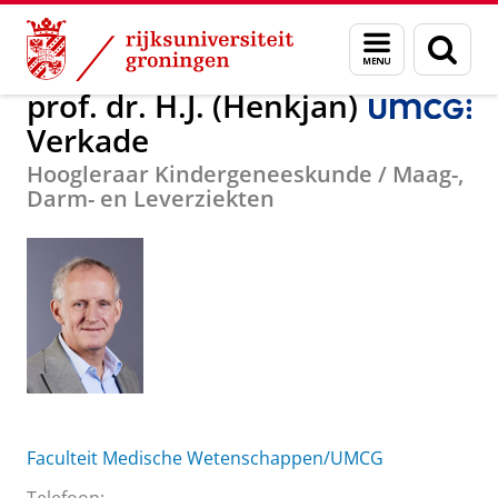
Skip
Skip
Over ons
prof. dr. H.J. (Henkjan) Verkade
Menu
Zoek
to
to
en
Content
Navigation
zoeken
prof. dr. H.J. (Henkjan)
Verkade
Hoogleraar Kindergeneeskunde / Maag-,
Darm- en Leverziekten
Faculteit Medische Wetenschappen/UMCG