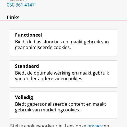
050 361 4147
Links
Website Research Laboratoy Pediatrics
Functioneel
Biedt de basisfuncties en maakt gebruik van
geanonimiseerde cookies.
F
L
R
I
Y
Volg de RUG
a
i
S
n
o
Standaard
c
n
S
s
u
Biedt de optimale werking en maakt gebruik
e
k
-
t
T
Studiekiezers
van onder andere videocookies.
b
e
f
a
u
Maatschappij/bedrijven
o
d
e
g
b
o
I
e
r
e
Alumni
k
n
d
a
-
Volledig
p
-
R
m
k
Biedt gepersonaliseerde content en maakt
Over ons
a
p
i
-
a
gebruik van marketingcookies.
g
a
j
a
n
i
g
k
c
a
Disclaimer & Copyright
Privacy
Cookies
n
i
s
c
a
Stel je cookievoorkeur in. Lees onze
privacy
en