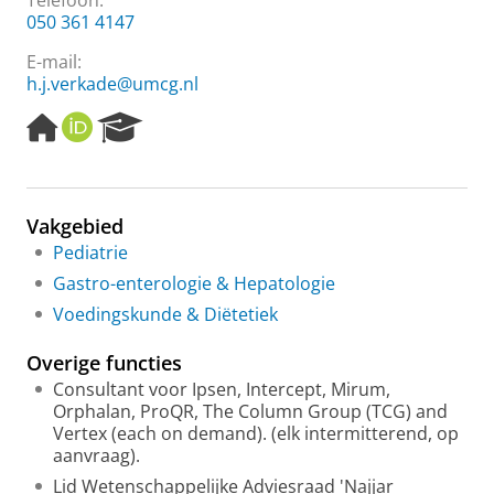
Telefoon:
050 361 4147
E-mail:
h.j.verkade@umcg.nl
H
O
R
o
R
e
m
C
s
e
I
e
p
D
a
Vakgebied
a
r
Pediatrie
g
c
e
h
Gastro-enterologie & Hepatologie
P
Voedingskunde & Diëtetiek
o
r
Overige functies
t
a
Consultant voor Ipsen, Intercept, Mirum,
l
Orphalan, ProQR, The Column Group (TCG) and
Vertex (each on demand). (elk intermitterend, op
aanvraag).
Lid Wetenschappelijke Adviesraad 'Najjar