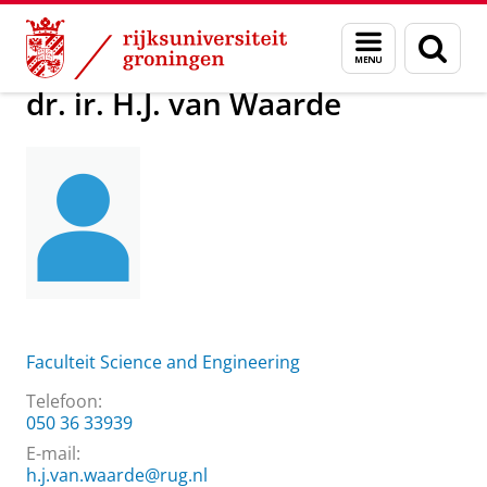
Skip
Skip
Over ons
dr. ir. H.J. van Waarde
Menu
Zoek
to
to
en
Content
Navigation
zoeken
dr. ir. H.J. van Waarde
Faculteit Science and Engineering
Telefoon:
050 36 33939
E-mail:
h.j.van.waarde@rug.nl