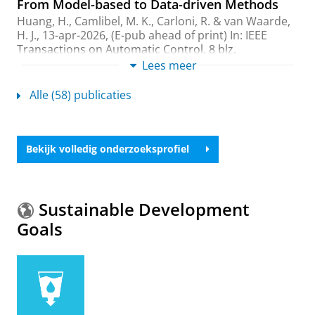
From Model-based to Data-driven Methods
Huang, H.
,
Camlibel, M. K.
,
Carloni, R.
&
van Waarde,
H. J.
,
13-apr-2026
, (E-pub ahead of print)
In:
IEEE
Transactions on Automatic Control.
8 blz.
Onderzoeksoutput
:
Article
Lees meer
›
›
peer review
Alle (58) publicaties
A New Perspective on Willems’ Fundamental
Lemma: Universality of Persistently Exciting
Inputs
Shakouri, A.
,
van Waarde, H. J.
&
Kanat Camlibel, M.
,
Bekijk volledig onderzoeksprofiel
3-jun-2025
,
In:
IEEE Control Systems Letters.
9
,
blz.
583-588
6 blz.
Onderzoeksoutput
›
›
peer review
Sustainable Development
Chebyshev centers and radii for sets induced
Goals
by quadratic matrix inequalities
Shakouri, A.
,
van Waarde, H. J.
&
Camlibel, M. K.
,
dec-
2025
,
In:
Mathematics of Control, Signals, and
Systems.
37
,
4
,
blz. 1007-1034
28 blz.
Onderzoeksoutput
:
Article
›
›
peer review