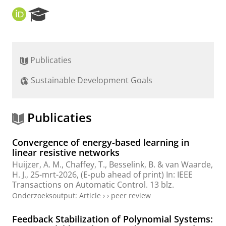
O
R
R
e
C
s
I
e
D
a
Publicaties
r
c
Sustainable Development Goals
h
P
o
r
Publicaties
t
a
Convergence of energy-based learning in
l
linear resistive networks
Huijzer, A. M.
, Chaffey, T.,
Besselink, B.
&
van Waarde,
H. J.
,
25-mrt-2026
, (E-pub ahead of print)
In:
IEEE
Transactions on Automatic Control.
13 blz.
Onderzoeksoutput
:
Article
›
›
peer review
Feedback Stabilization of Polynomial Systems: