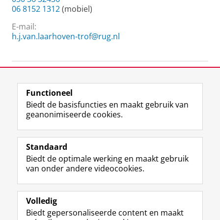
06 8152 1312
(mobiel)
E-mail:
h.j.van.laarhoven-trof@rug.nl
pensioenen en sociale zekerheid
Functioneel
Laatst gewijzigd:
25 juni 2022 12:29
Biedt de basisfuncties en maakt gebruik van
geanonimiseerde cookies.
F
L
R
I
Y
Volg de RUG
a
i
S
n
o
Standaard
c
n
S
s
u
Biedt de optimale werking en maakt gebruik
e
k
-
t
T
Studiekiezers
van onder andere videocookies.
b
e
f
a
u
Maatschappij/bedrijven
o
d
e
g
b
o
I
e
r
e
Alumni
k
n
d
a
-
Volledig
p
-
R
m
k
Biedt gepersonaliseerde content en maakt
Over ons
a
p
i
-
a