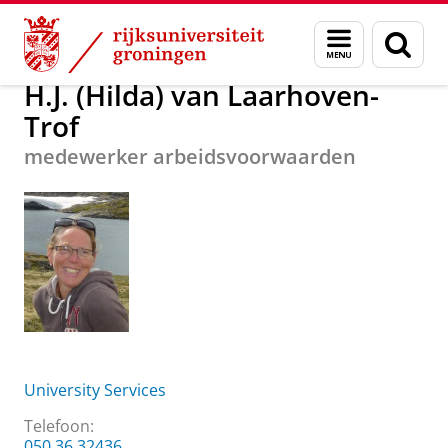
Skip
Skip
Over ons
H.J. (Hilda) van Laarhoven-Trof
Menu
Zoek
to
to
en
Content
Navigation
zoeken
H.J. (Hilda) van Laarhoven-
Trof
medewerker arbeidsvoorwaarden
University Services
Telefoon:
050 36 32436