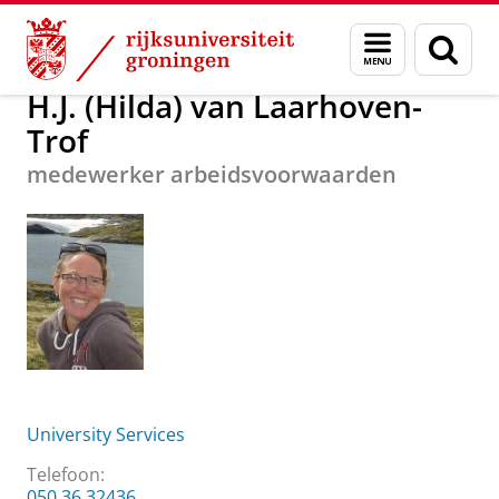
Skip
Skip
Over ons
H.J. (Hilda) van Laarhoven-Trof
Menu
Zoek
to
to
en
Content
Navigation
zoeken
H.J. (Hilda) van Laarhoven-
Trof
medewerker arbeidsvoorwaarden
University Services
Telefoon:
050 36 32436