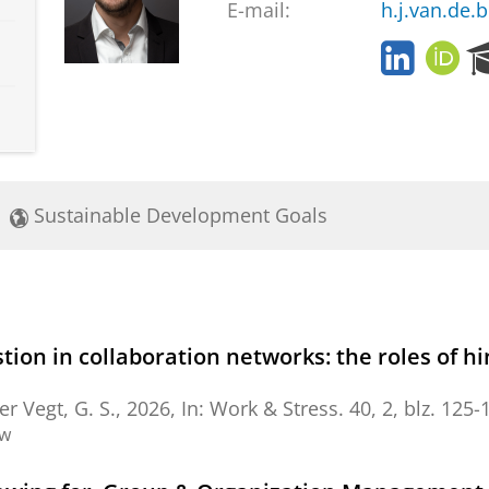
E-mail:
h.j.van.de.
L
O
i
R
n
C
k
I
e
D
d
i
Sustainable Development Goals
n
ion in collaboration networks: the roles of h
er Vegt, G. S.
,
2026
,
In:
Work & Stress.
40
,
2
,
blz. 125-
ew