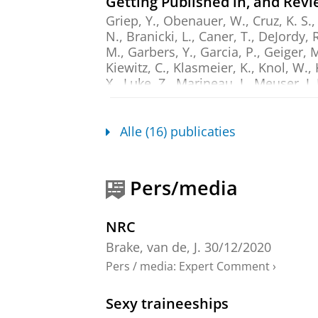
Getting Published in, and Rev
Griep, Y., Obenauer, W., Cruz, K. S.,
N., Branicki, L., Caner, T., DeJordy,
M., Garbers, Y., Garcia, P., Geiger, 
Kiewitz, C., Klasmeier, K., Knol, W.,
X., Luke, Z., Marineau, J., Meuser, J
M., Smallfield, J., Tekleab, A., Thoma
Organization Management.
51
,
3
,
b
Alle (16) publicaties
Onderzoeksoutput
›
›
peer review
The Duality of Multiple Roles:
Pers/media
Paryono, H.
,
van de Brake, J.
,
de Blo
Onderzoeksoutput
:
Article
›
›
peer revi
NRC
Crossing the border of normali
Brake, van de, J.
30/12/2020
control effectiveness
Pers / media
:
Expert Comment
›
Bijlsma - Frankema, K.
, Täuber, S.,
Control.
Cardinal, L. B., Kreutzer, M.
Sexy traineeships
Onderzoeksoutput
›
›
peer review