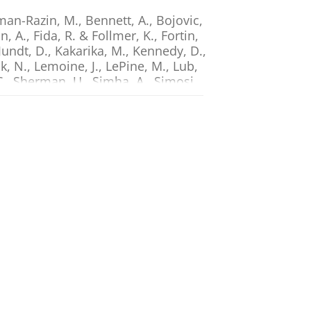
sman-Razin, M., Bennett, A., Bojovic,
n, A., Fida, R. & Follmer, K.,
Fortin,
 Jundt, D., Kakarika, M., Kennedy, D.,
k, N., Lemoine, J., LePine, M., Lub,
 C., Sherman, U., Simha, A., Simosi,
. & Wang, G.
,
jun-2026
,
In:
Group &
urrence Proximity
h Science.
10
,
1
,
blz. 1-32
32 blz.
, 5.
ngender distrust and loss of
ss)
Organizational Handbook of
blishing