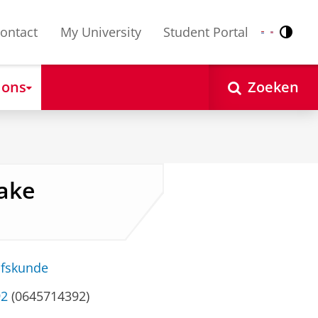
ontact
My University
Student Portal
Contr
Nederlands
English
 ons
Zoeken
rake
jfskunde
92
(0645714392)