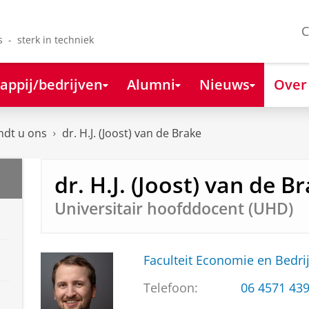
C
s - sterk in techniek
appij/bedrijven
Alumni
Nieuws
Over
ndt u ons
dr. H.J. (Joost) van de Brake
dr. H.J. (Joost) van de B
Universitair hoofddocent (UHD)
Faculteit Economie en Bedri
Telefoon:
06 4571 43