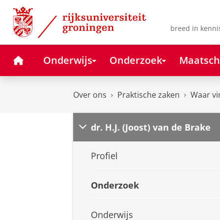
Skip
Skip
to
to
Content
Navigation
breed in kenni
Home
Onderwijs
Onderzoek
Maatsch
Over ons
Praktische zaken
Waar vi
dr. H.J. (Joost) van de Brake
Profiel
Onderzoek
Onderwijs