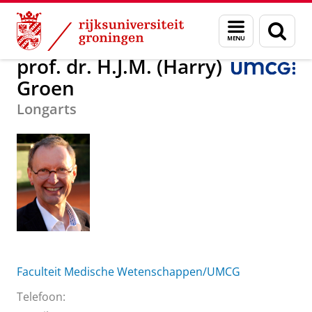
Skip
Skip
Over ons
prof. dr. H.J.M. (Harry) Groen
Menu
Zoek
to
to
en
Content
Navigation
zoeken
prof. dr. H.J.M. (Harry)
Groen
Longarts
Faculteit Medische Wetenschappen/UMCG
Telefoon: