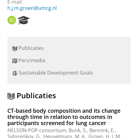
E-mail:
h.j.m.groen@umcg.nl
O
R
R
e
C
s
I
e
D
a
Publicaties
r
c
Pers/media
h
P
Sustainable Development Goals
o
r
t
a
Publicaties
l
CT-based body composition and its change
through time in relation to outcomes in
participants screened for lung cancer
NELSON-POP consortium
, Bunk, S., Bennink, E.,
Sidorenkov, G.
,
Heuvelmans, M. A.
,
Groen, H. J. M.
,