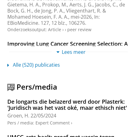
Gietema, H. A.,
Prokop, M.
, Aerts, J. G., Jacobs, C.,
de
Bock, G. H.
, de Jong, P. A.,
Vliegenthart, R.
&
Mohamed Hoesein, F. A. A.,
mei-2026
,
In:
EBioMedicine.
127
,
12 blz.
, 106276.
Onderzoeksoutput
:
Article
›
›
peer review
Improving Lung Cancer Screening Selection: A
Comparative Analysis of Risk Models and
Lees meer
Traditional Criteria in a Western European
General Population
Alle (520) publicaties
Zhong, D.
,
Sidorenkov, G.
,
Greuter, M. J. W.
, Jacobs,
C., de Jong, P. A., Gietema, H. A.,
Groen, H. J. M.
,
Mohamed Hoesein, F. A. A., Antonissen, N.,
Pers/media
Stadhouders, R.,
Lancaster, H. L.
,
Heuvelmans, M. A.
,
Vliegenthart, R.
&
de Bock, G. H.
,
24-feb-2026
,
In:
Cancers.
18
,
5
,
14 blz.
, 724.
De longarts die belazerd werd door Plasterk:
Onderzoeksoutput
:
Article
›
›
peer review
'Juridisch was het vast oké, maar ethisch niet'
Groen, H.
22/05/2024
Repeatability of automated body composition
Pers / media
:
Expert Comment
›
measurement on low dose chest CT in male
subjects