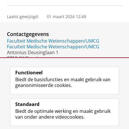
Laatst gewijzigd:
01 maart 2024 12:49
Contactgegevens
Faculteit Medische Wetenschappen/UMCG
Faculteit Medische Wetenschappen/UMCG
Antonius Deusinglaan 1
9713 AV Groningen
Nederland
Functioneel
Biedt de basisfuncties en maakt gebruik van
geanonimiseerde cookies.
F
L
R
I
Y
Volg de RUG
a
i
S
n
o
Standaard
c
n
S
s
u
Biedt de optimale werking en maakt gebruik
e
k
-
t
T
Studiekiezers
van onder andere videocookies.
b
e
f
a
u
Maatschappij/bedrijven
o
d
e
g
b