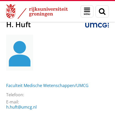
Skip
Skip
Over ons
Praktische zaken
Waar vindt u ons
H. Huft
Menu
Zoek
to
to
en
Content
Navigation
zoeken
H. Huft
Faculteit Medische Wetenschappen/UMCG
Telefoon:
E-mail:
h.huft@umcg.nl