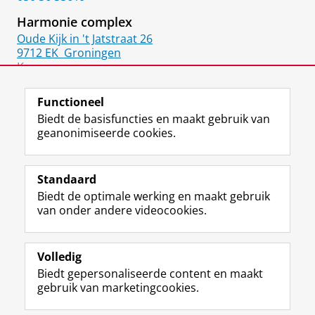
Harmonie complex
Oude Kijk in 't Jatstraat 26
9712 EK
Groningen
Kamer:
1315.0514
Functioneel
Biedt de basisfuncties en maakt gebruik van
geanonimiseerde cookies.
F
L
R
I
Y
Volg de RUG
a
i
S
n
o
Standaard
c
n
S
s
u
Biedt de optimale werking en maakt gebruik
e
k
-
t
T
Studiekiezers
van onder andere videocookies.
b
e
f
a
u
Maatschappij/bedrijven
o
d
e
g
b
o
I
e
r
e
Alumni
k
n
d
a
-
Volledig
p
-
R
m
k
Biedt gepersonaliseerde content en maakt
Over ons
a
p
i
-
a
gebruik van marketingcookies.
g
a
j
a
n
i
g
k
c
a