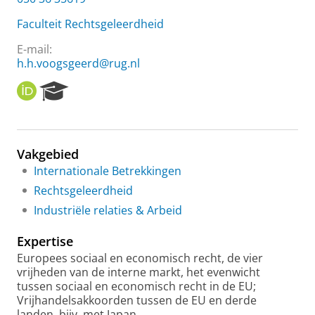
Faculteit Rechtsgeleerdheid
E-mail:
h.h.voogsgeerd@rug.nl
O
R
R
e
C
s
I
e
D
a
Vakgebied
r
Internationale Betrekkingen
c
h
Rechtsgeleerdheid
P
Industriële relaties & Arbeid
o
r
Expertise
t
a
Europees sociaal en economisch recht, de vier
l
vrijheden van de interne markt, het evenwicht
tussen sociaal en economisch recht in de EU;
Vrijhandelsakkoorden tussen de EU en derde
landen, bijv. met Japan