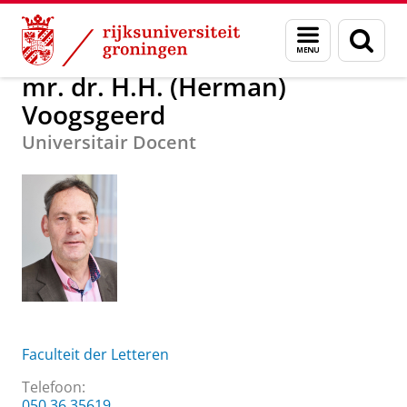
Skip
Skip
Over ons
mr. dr. H.H. (Herman) Voogsgeerd
Menu
Zoek
to
to
en
Content
Navigation
zoeken
mr. dr. H.H. (Herman)
Voogsgeerd
Universitair Docent
Faculteit der Letteren
Telefoon:
050 36 35619