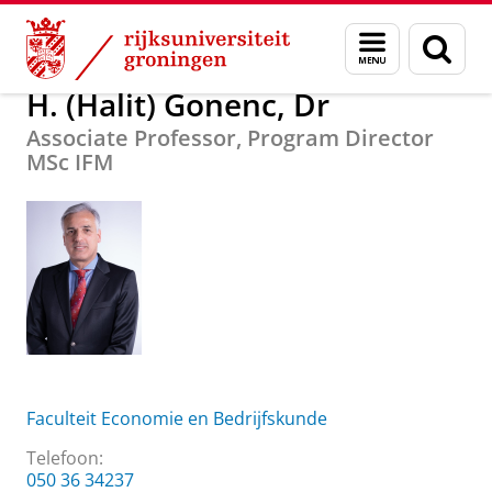
Skip
Skip
Over ons
H. (Halit) Gonenc, Dr
Menu
Zoek
to
to
en
Content
Navigation
zoeken
H. (Halit) Gonenc, Dr
Associate Professor, Program Director
MSc IFM
Faculteit Economie en Bedrijfskunde
Telefoon:
050 36 34237