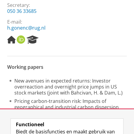
Secretary
:
050 36 33685
E-mail:
h.gonenc@rug.nl
H
O
R
o
R
e
m
C
s
e
I
e
p
D
a
Working papers
a
r
g
c
e
h
New avenues in expected returns: Investor
P
overreaction and overnight price jumps in US
o
stock markets (joint with Bahcivan, H. & Dam, L.)
r
Pricing carbon-transition risk: Impacts of
t
geographical and industrial carbon dispersion
a
(joint with Maassen, C.)
l
Functioneel
Laatst gewijzigd:
31 december 2023 09:11
Biedt de basisfuncties en maakt gebruik van