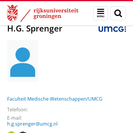
Skip
Skip
Over ons
H.G. Sprenger
Menu
Zoek
to
to
en
Content
Navigation
zoeken
H.G. Sprenger
Faculteit Medische Wetenschappen/UMCG
Telefoon:
E-mail:
h.g.sprenger@umcg.nl