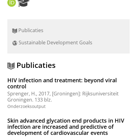
O
R
R
e
C
s
I
e
D
a
Publicaties
r
c
Sustainable Development Goals
h
P
o
r
Publicaties
t
a
HIV infection and treatment: beyond viral
l
control
Sprenger, H.
,
2017
, [Groningen]:
Rijksuniversiteit
Groningen
.
133 blz.
Onderzoeksoutput
Skin advanced glycation end products in HIV
infection are increased and predictive of
development of cardiovascular events