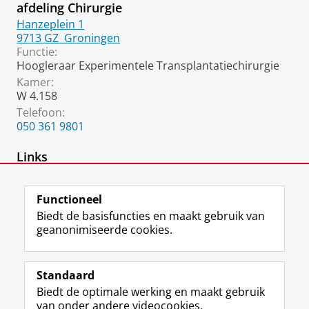
afdeling Chirurgie
Hanzeplein 1
9713 GZ
Groningen
Functie:
Hoogleraar Experimentele Transplantatiechirurgie
Kamer:
W 4.158
Telefoon:
050 361 9801
Links
mendeley
Functioneel
Biedt de basisfuncties en maakt gebruik van
geanonimiseerde cookies.
F
L
R
I
Y
Volg de RUG
a
i
S
n
o
Standaard
c
n
S
s
u
Biedt de optimale werking en maakt gebruik
e
k
-
t
T
Studiekiezers
van onder andere videocookies.
b
e
f
a
u