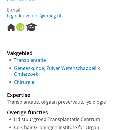
E-mail:
h.g.d.leuvenink@umcg.nl
H
O
R
o
R
e
m
C
s
e
I
e
p
D
a
Vakgebied
a
r
Transplantatie
g
c
e
h
Geneeskunde, Zuiver Wetenschappelijk
P
Onderzoek
o
Chirurgie
r
t
Expertise
a
l
Transplantatie, orgaan preservatie, fysiologie
Overige functies
Lid stuurgroep Transplantatie Centrum
Co-Chair Groningen Institute for Organ