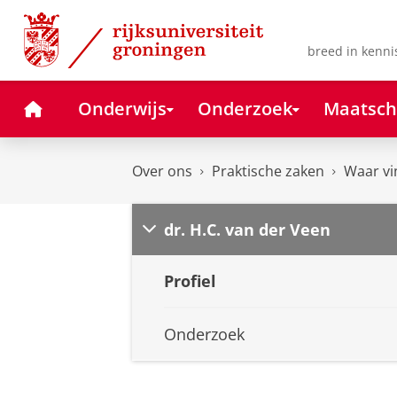
Skip
Skip
to
to
Content
Navigation
breed in kenni
Home
Onderwijs
Onderzoek
Maatsch
Over ons
Praktische zaken
Waar vi
dr. H.C. van der Veen
Profiel
Onderzoek