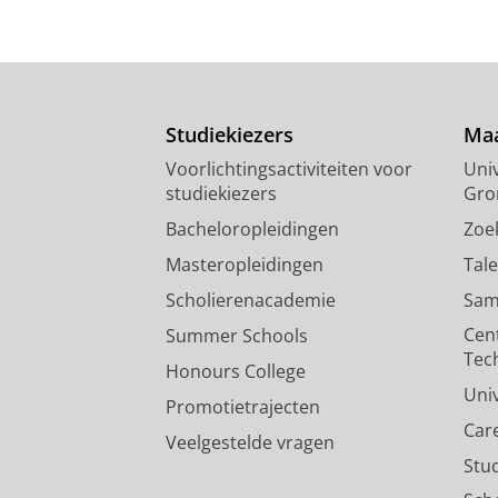
Studiekiezers
Maa
Voorlichtingsactiviteiten voor
Univ
studiekiezers
Gro
Bacheloropleidingen
Zoe
Masteropleidingen
Tal
Scholierenacademie
Sam
Cen
Summer Schools
Tec
Honours College
Uni
Promotietrajecten
Car
Veelgestelde vragen
Stu