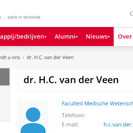
C
s - sterk in techniek
appij/bedrijven
Alumni
Nieuws
Over
ndt u ons
dr. H.C. van der Veen
dr. H.C. van der Veen
Faculteit Medische Weten
Telefoon:
E-mail:
h.c.van.de