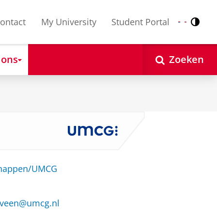
ontact
My University
Student Portal
Contr
Nederlands
English
 ons
Zoeken
schappen/UMCG
r.veen@umcg.nl