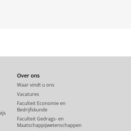
Over ons
Waar vindt u ons
Vacatures
Faculteit Economie en
Bedrijfskunde
ijs
Faculteit Gedrags- en
Maatschappijwetenschappen