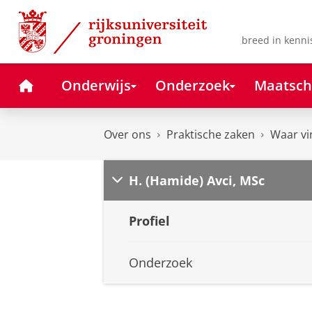
Skip
Skip
to
to
Content
Navigation
breed in kenni
Home
Onderwijs
Onderzoek
Maatsch
Over ons
Praktische zaken
Waar vi
H. (Hamide) Avci, MSc
Profiel
Onderzoek