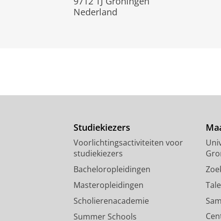
9712 TJ Groningen
Nederland
Studiekiezers
Maa
Voorlichtingsactiviteiten voor
Univ
studiekiezers
Gro
Bacheloropleidingen
Zoe
Masteropleidingen
Tal
Scholierenacademie
Sam
Cen
Summer Schools