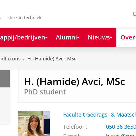
C
s - sterk in techniek
appij/bedrijven
Alumni
Nieuws
Over
ndt u ons
H. (Hamide) Avci, MSc
H. (Hamide) Avci, MSc
PhD student
Faculteit Gedrags- & Maats
Telefoon:
050 36 365