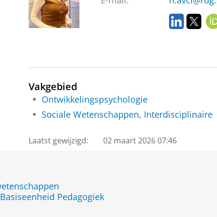
E-mail:
h.avci@rug.
L
T
i
w
n
i
k
t
e
t
d
e
I
r
Vakgebied
n
Ontwikkelingspsychologie
Sociale Wetenschappen, Interdisciplinaire
Laatst gewijzigd:
02 maart 2026 07:46
jwetenschappen
 Basiseenheid Pedagogiek