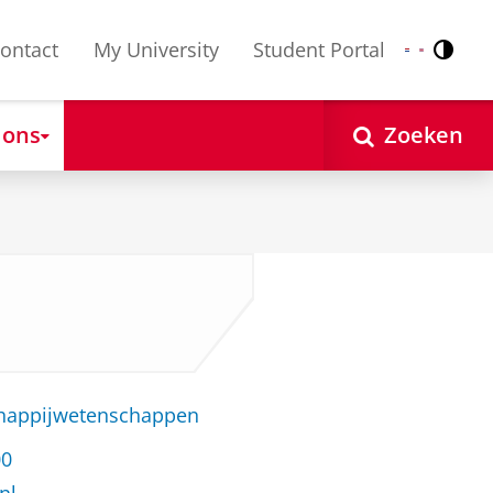
ontact
My University
Student Portal
Contr
Nederlands
English
 ons
Zoeken
chappijwetenschappen
00