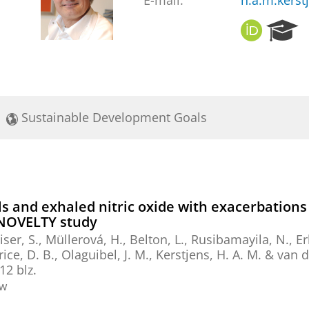
E-mail:
h.a.m.kers
O
R
R
e
C
s
I
e
D
a
r
Sustainable Development Goals
c
h
P
o
r
t
ls and exhaled nitric oxide with exacerbations
a
NOVELTY study
l
ser, S.
, Müllerová, H., Belton, L., Rusibamayila, N., Erh
rice, D. B., Olaguibel, J. M.,
Kerstjens, H. A. M.
&
van d
12 blz.
ew