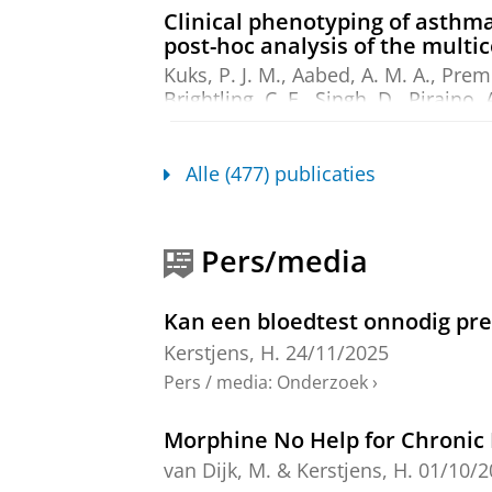
Clinical phenotyping of asthma
post-hoc analysis of the multi
Kuks, P. J. M.
, Aabed, A. M. A., Premer
Brightling, C. E., Singh, D., Piraino, 
Pouwels, S. D.
,
Slebos, D.-J.
&
van d
Onderzoeksoutput
:
Article
›
›
peer revi
Alle (477) publicaties
Cluster Analysis to Identify D
Kuks, P. J. M.
,
Karp, T.
,
Hartman, J. E
Pers/media
Singh, D., Li, X.,
Kocks, J. W. H.
, Sca
Berge, M.
,
jan-2026
,
In:
Allergy.
81
,
Onderzoeksoutput
:
Article
›
›
peer revi
Kan een bloedtest onnodig pr
Kerstjens, H.
24/11/2025
Digital inhaler data in routine
Pers / media
:
Onderzoek
›
(AURORA): a modified delphi s
Wiertz, M. B. R.,
Eikholt, A. A.
, Ten B
Morphine No Help for Chronic 
Goosens, M., Chavannes, N. H., Bee
ahead of print)
In:
npj Primary Care
van Dijk, M.
&
Kerstjens, H.
01/10/2