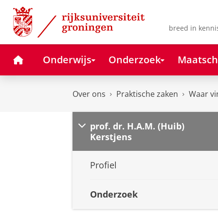
Skip
Skip
to
to
Content
Navigation
breed in kenni
Home
Onderwijs
Onderzoek
Maatsch
Over ons
Praktische zaken
Waar vi
prof. dr. H.A.M. (Huib)
Kerstjens
Profiel
Onderzoek