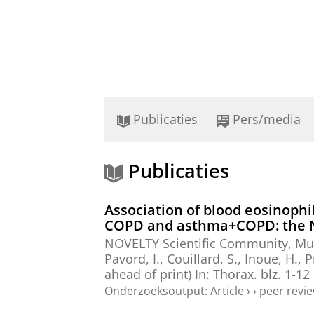
Publicaties
Pers/media
Publicaties
Association of blood eosinophi
COPD and asthma+COPD: the 
NOVELTY Scientific Community
,
Mui
Pavord, I., Couillard, S., Inoue, H., P
ahead of print)
In:
Thorax.
blz. 1-12
Onderzoeksoutput
:
Article
›
›
peer revi