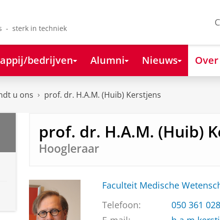
C
s - sterk in techniek
appij/bedrijven
Alumni
Nieuws
Over
ndt u ons
prof. dr. H.A.M. (Huib) Kerstjens
prof. dr. H.A.M. (Huib) 
Hoogleraar
Faculteit Medische Weten
Telefoon:
050 361 02