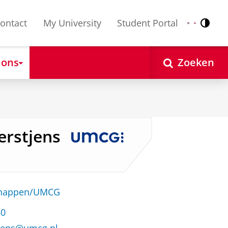
ontact
My University
Student Portal
Contr
Nederlands
English
 ons
Zoeken
Kerstjens
schappen/UMCG
80