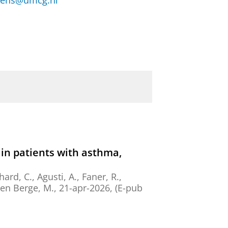
tjens@umcg.nl
 in patients with asthma,
ard, C., Agusti, A., Faner, R.,
en Berge, M.
,
21-apr-2026
, (E-pub