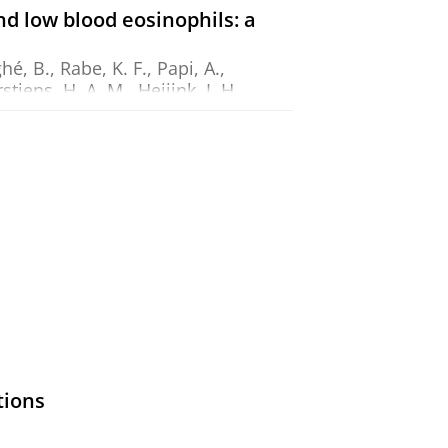
d low blood eosinophils: a
hé, B., Rabe, K. F., Papi, A.,
stjens, H. A. M.
,
Heijink, I. H.
,
, 106366.
ort
K. F., Papi, A., Brightling, C. E.,
uwels, S. D.
,
Slebos, D.-J.
&
van den
inical decision support
en, J. C. C. M., Patberg, K. W.,
tions
ven, J. F. M.
,
3-jul-2026
, (E-pub