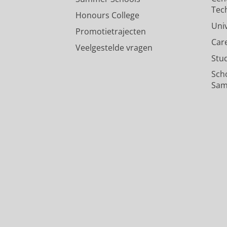
In’t Veen, J. C. C. M.,
7-nov-2025
,
In:
Tec
Onderzoeksoutput
:
Article
›
›
peer revi
Honours College
Uni
Promotietrajecten
Car
Veelgestelde vragen
Stu
Sch
Sam