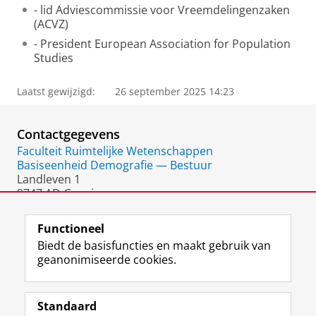
- lid Adviescommissie voor Vreemdelingenzaken
(ACVZ)
- President European Association for Population
Studies
Laatst gewijzigd:
26 september 2025 14:23
Contactgegevens
Faculteit Ruimtelijke Wetenschappen
Basiseenheid Demografie — Bestuur
Landleven 1
9747 AD Groningen
Nederland
Functioneel
Biedt de basisfuncties en maakt gebruik van
geanonimiseerde cookies.
F
L
R
I
Y
Volg de RUG
a
i
S
n
o
Standaard
c
n
S
s
u