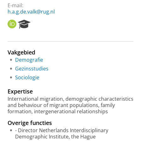
E-mail:
h.a.g.de.valk@rug.nl
O
R
R
e
C
s
I
e
D
a
Vakgebied
r
Demografie
c
h
Gezinsstudies
P
Sociologie
o
r
Expertise
t
a
International migration, demographic characteristics
l
and behaviour of migrant populations, family
formation, intergenerational relationships
Overige functies
- Director Netherlands Interdisciplinary
Demographic Institute, the Hague