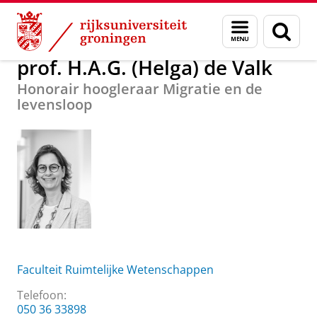
Skip
Skip
Over ons
prof. H.A.G. (Helga) de Valk
Menu
Zoek
to
to
en
Content
Navigation
zoeken
prof. H.A.G. (Helga) de Valk
Honorair hoogleraar Migratie en de
levensloop
Faculteit Ruimtelijke Wetenschappen
Telefoon:
050 36 33898