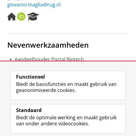
giovanni.maglia@rug.nl
H
O
R
o
R
e
m
C
s
e
I
e
p
D
a
Nevenwerkzaamheden
a
r
g
c
e
h
Aandeelhouder Portal Biotech
P
Portal Biotech
o
Werknemer Portal Biotech
r
Functioneel
Portal Biotech
t
Biedt de basisfuncties en maakt gebruik van
a
geanonimiseerde cookies.
l
F
L
R
I
Y
Volg de RUG
a
i
S
n
o
Standaard
c
n
S
s
u
Biedt de optimale werking en maakt gebruik
e
k
-
t
T
Studiekiezers
van onder andere videocookies.
b
e
f
a
u
Maatschappij/bedrijven
o
d
e
g
b