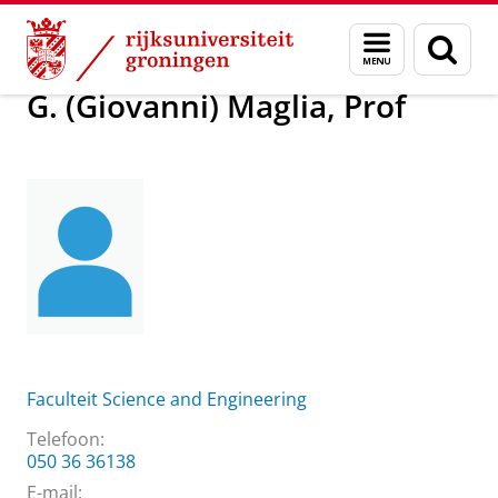
Skip
Skip
Over ons
G. (Giovanni) Maglia, Prof
Menu
Zoek
to
to
en
Content
Navigation
zoeken
G. (Giovanni) Maglia, Prof
Faculteit Science and Engineering
Telefoon:
050 36 36138
E-mail: