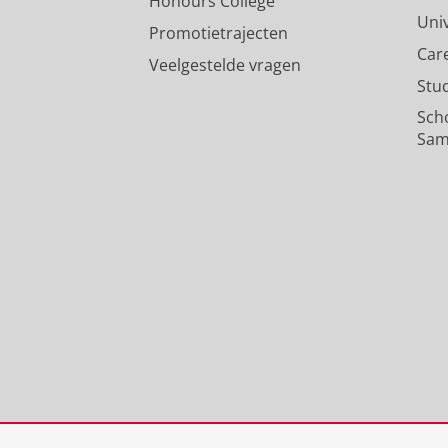
Honours College
Uni
Promotietrajecten
Car
Veelgestelde vragen
Stu
Sch
Sam