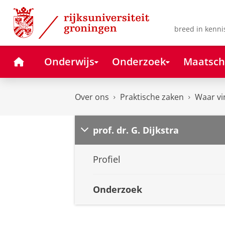
Skip
Skip
to
to
Content
Navigation
breed in kenni
Home
Onderwijs
Onderzoek
Maatsch
Over ons
Praktische zaken
Waar vi
prof. dr. G. Dijkstra
Profiel
Onderzoek