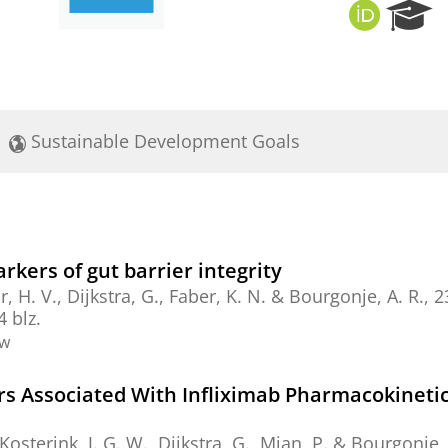
O
R
R
e
C
s
I
e
D
a
r
Sustainable Development Goals
c
h
P
o
r
t
kers of gut barrier integrity
a
, H. V.
,
Dijkstra, G.
,
Faber, K. N.
&
Bourgonje, A. R.
,
2
l
4 blz.
ew
rs Associated With Infliximab Pharmacokinetic
Kosterink, J. G. W.
,
Dijkstra, G.
,
Mian, P.
&
Bourgonje, 