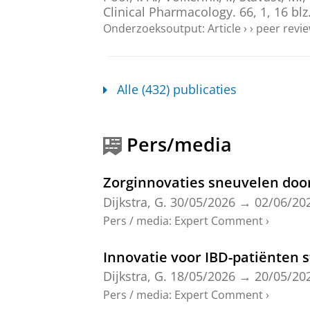
Clinical Pharmacology.
66
,
1
,
16 blz
Onderzoeksoutput
:
Article
›
›
peer revi
Clinical utility of blood-bas
Holstein, H. J.
,
Bouwknegt, D. G.
,
Go
Alle (432) publicaties
Bourgonje, A. R.
,
2026
,
In:
Expert re
Onderzoeksoutput
:
Article
›
›
peer revi
Pers/media
Computational assessment of m
TransplantLines Investigators
,
Wilsc
Zorginnovaties sneuvelen door
Damman, K.
,
de Meijer, V. E.
,
de Bor
ahead of print)
In:
Communications
Dijkstra, G.
30/05/2026
→
02/06/20
Onderzoeksoutput
:
Article
›
›
peer revi
Pers / media
:
Expert Comment
›
Elevated serum glutathione ref
Innovatie voor IBD-patiënten 
Geertsema, S.
,
Holstein, H. J.
,
Bulth
Dijkstra, G.
18/05/2026
→
20/05/20
Kobold, A. C.
,
Faber, K. N.
,
van Goor
Pers / media
:
Expert Comment
›
243
,
blz. 522-533
12 blz.