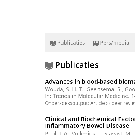
Publicaties
Pers/media
Publicaties
Advances in blood-based biomar
Wouda, S. H. T.,
Geertsema, S.
,
Goor
In:
Trends in Molecular Medicine.
1
Onderzoeksoutput
:
Article
›
›
peer revi
Clinical and Biochemical Facto
Inflammatory Bowel Disease
Pool, I. A., Volkerink, I., Stavast, M.,