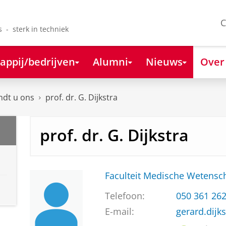
C
s - sterk in techniek
appij/bedrijven
Alumni
Nieuws
Over
ndt u ons
prof. dr. G. Dijkstra
prof. dr. G. Dijkstra
Faculteit Medische Weten
Telefoon:
050 361 26
E-mail:
gerard.dijk