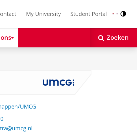
ontact
My University
Student Portal
Contr
Nederlands
English
 ons
Zoeken
schappen/UMCG
20
stra@umcg.nl