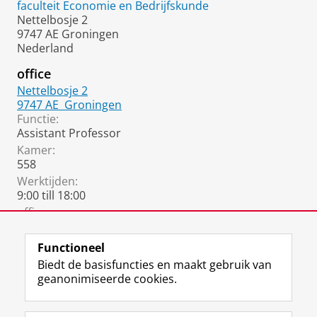
faculteit Economie en Bedrijfskunde
Nettelbosje 2
9747 AE Groningen
Nederland
office
Nettelbosje 2
9747 AE
Groningen
Functie:
Assistant Professor
Kamer:
558
Werktijden:
9:00 till 18:00
office
:
gary.ge@rug.nl
Functioneel
Biedt de basisfuncties en maakt gebruik van
geanonimiseerde cookies.
F
L
R
I
Y
Volg de RUG