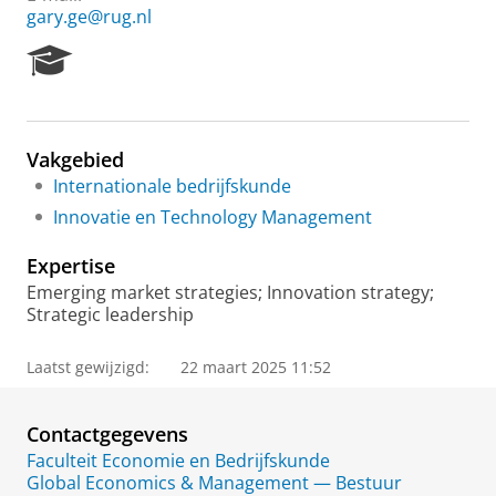
gary.ge@rug.nl
R
e
s
e
a
Vakgebied
r
Internationale bedrijfskunde
c
h
Innovatie en Technology Management
P
o
Expertise
r
Emerging market strategies; Innovation strategy;
t
Strategic leadership
a
l
Laatst gewijzigd:
22 maart 2025 11:52
Contactgegevens
Faculteit Economie en Bedrijfskunde
Global Economics & Management — Bestuur