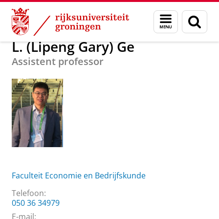
Skip
Skip
Over ons
L. (Lipeng Gary) Ge
Menu
Zoek
to
to
en
Content
Navigation
zoeken
L. (Lipeng Gary) Ge
Assistent professor
Faculteit Economie en Bedrijfskunde
Telefoon:
050 36 34979
E-mail: