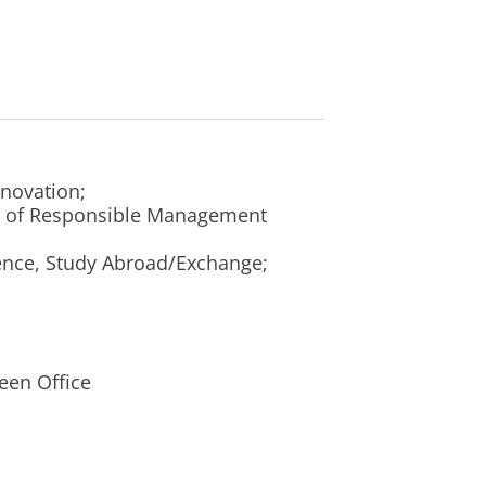
nnovation;
es of Responsible Management
tence, Study Abroad/Exchange;
een Office