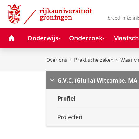
Skip
Skip
to
to
Content
Navigation
breed in kenni
Home
Onderwijs
Onderzoek
Maatsch
Over ons
Praktische zaken
Waar vi
G.V.C. (Giulia) Witcombe, MA
Profiel
Projecten