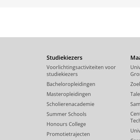
Studiekiezers
Maa
Voorlichtingsactiviteiten voor
Univ
studiekiezers
Gro
Bacheloropleidingen
Zoe
Masteropleidingen
Tal
Scholierenacademie
Sam
Cen
Summer Schools
Tec
Honours College
Uni
Promotietrajecten