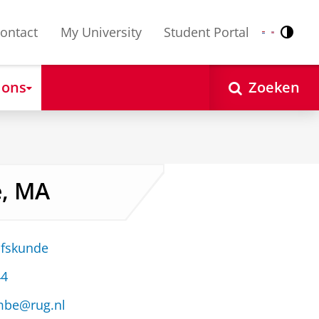
ontact
My University
Student Portal
Contr
Nederlands
English
 ons
Zoeken
e, MA
jfskunde
44
ombe@rug.nl