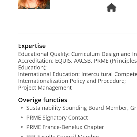
H
o
m
e
p
a
Expertise
g
e
Educational Quality: Curriculum Design and I
Accreditation: EQUIS, AACSB, PRME (Principl
Education);
International Education: Intercultural Compe
Internationalization Policy and Procedure;
Project Management
Overige functies
Sustainability Sounding Board Member, Gr
PRME Signatory Contact
PRME France-Benelux Chapter
FEB Faculty Council Member