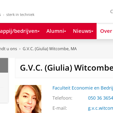
C
s - sterk in techniek
appij/bedrijven
Alumni
Nieuws
Over
ndt u ons
G.V.C. (Giulia) Witcombe, MA
G.V.C. (Giulia) Witcomb
Faculteit Economie en Bedri
Telefoon:
050 36 365
E-mail:
g.v.c.witc