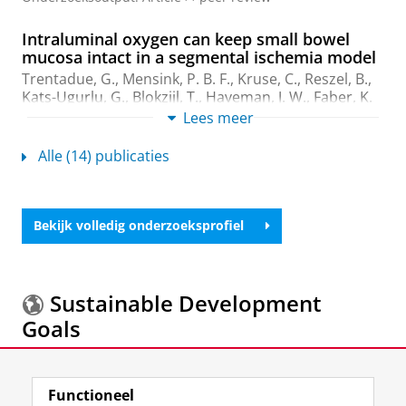
Intraluminal oxygen can keep small bowel
mucosa intact in a segmental ischemia model
Trentadue, G.
, Mensink, P. B. F., Kruse, C., Reszel, B.,
Kats-Ugurlu, G.
,
Blokzijl, T.
,
Haveman, J. W.
,
Faber, K.
N.
,
Dijkstra, G.
, Hölscher, U. M.,
Kolkman, J. J.
&
Lees meer
Knichwitz, G.,
14-jun-2024
,
In:
Scientific Reports.
14
,
9
blz.
, 13732.
Alle (14) publicaties
Onderzoeksoutput
:
Article
›
›
peer review
Luminal Preservation Protects the Small
Bekijk volledig onderzoeksprofiel
Intestine in a Brain-dead Rat Model
Trentadue, G.
, Vecchio, L.,
Kats-Ugurlu, G.
, Vernengo,
J.,
Haveman, J. W.
, Ivanoff, I.,
Faber, K. N.
, Rumbo, M.
&
Dijkstra, G.
,
26-sep-2022
,
In:
Transplantation direct.
Sustainable Development
8
,
10
,
7 blz.
, E1378.
Goals
Onderzoeksoutput
:
Article
›
›
peer review
Organ-Specific Interventions in Intestinal
Meer informatie over de
Sustainable Development
Transplantation: towards a longer survival of
Functioneel
Goals.
the intestinal graft