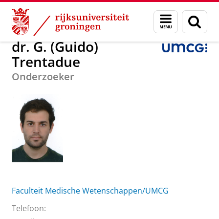
Skip
Skip
Over ons
dr. G. (Guido) Trentadue
Menu
Zoek
to
to
en
Content
Navigation
zoeken
dr. G. (Guido)
Trentadue
Onderzoeker
Faculteit Medische Wetenschappen/UMCG
Telefoon: