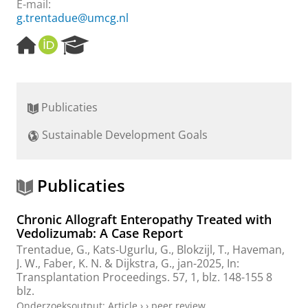
E-mail:
g.trentadue@umcg.nl
H
O
R
o
R
e
m
C
s
e
I
e
p
D
a
Publicaties
a
r
g
c
Sustainable Development Goals
e
h
P
o
r
Publicaties
t
a
Chronic Allograft Enteropathy Treated with
l
Vedolizumab: A Case Report
Trentadue, G.
,
Kats-Ugurlu, G.
,
Blokzijl, T.
,
Haveman,
J. W.
,
Faber, K. N.
&
Dijkstra, G.
,
jan-2025
,
In:
Transplantation Proceedings.
57
,
1
,
blz. 148-155
8
blz.
Onderzoeksoutput
:
Article
›
›
peer review