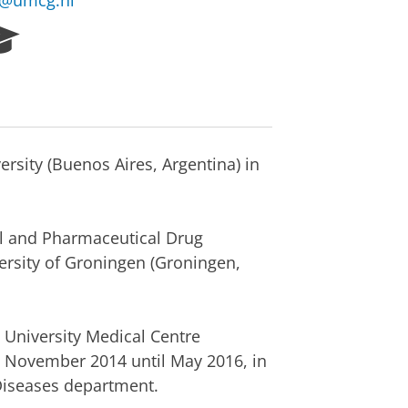
e@umcg.nl
R
e
s
e
a
r
c
rsity (Buenos Aires, Argentina) in
h
P
o
r
al and Pharmaceutical Drug
t
rsity of Groningen (Groningen,
a
l
e University Medical Centre
 November 2014 until May 2016, in
 Diseases department.