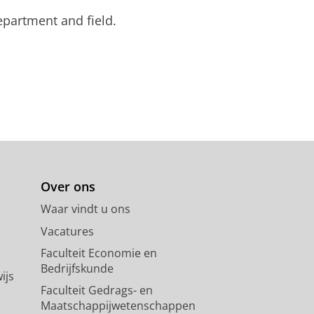
partment and field.
Over ons
Waar vindt u ons
Vacatures
Faculteit Economie en
Bedrijfskunde
ijs
Faculteit Gedrags- en
Maatschappijwetenschappen