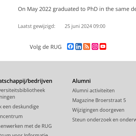
On May 2022 graduated to PhD in the same de
Laatst gewijzigd:
25 juni 2024 09:00
F
L
R
I
Y
Volg de RUG
a
i
S
n
o
c
n
S
s
u
e
k
-
t
T
b
e
f
a
u
o
d
e
g
b
tschappij/bedrijven
Alumni
o
I
e
r
e
ersiteitsbibliotheek
Alumni activiteiten
k
n
d
a
-
ningen
p
-
R
m
k
Magazine Broerstraat 5
a
p
i
-
a
k een deskundige
Wijzigingen doorgeven
g
a
j
a
n
encentrum
Steun onderzoek en onderw
i
g
k
c
a
enwerken met de RUG
n
i
s
c
a
a
n
u
o
l
trum voor Informatie