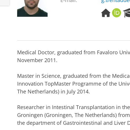
E-mail:
g.trentadu
H
O
o
R
m
C
e
I
p
D
a
g
Medical Doctor, graduated from Favaloro Unive
e
November 2011.
Master in Science, graduated from the Medic
Innovation TopMaster Programme of the Unive
The Netherlands) in July 2014.
Researcher in Intestinal Transplantation in th
Groningen (Groningen, The Netherlands) from
the department of Gastrointestinal and Liver