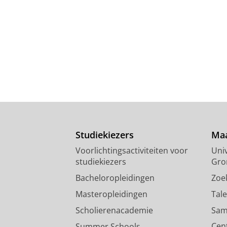
Studiekiezers
Maa
Voorlichtingsactiviteiten voor
Univ
studiekiezers
Gro
Bacheloropleidingen
Zoe
Masteropleidingen
Tal
Scholierenacademie
Sam
Cen
Summer Schools