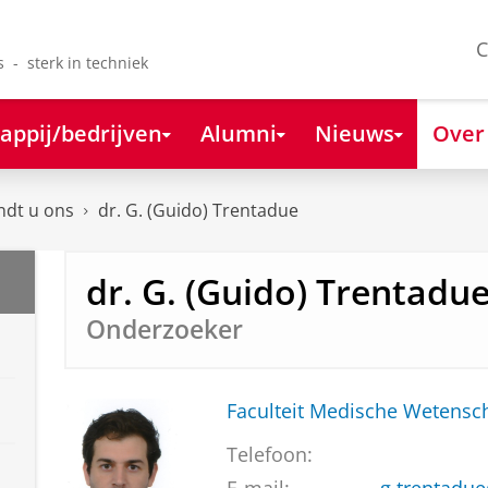
C
s - sterk in techniek
appij/bedrijven
Alumni
Nieuws
Over
ndt u ons
dr. G. (Guido) Trentadue
dr. G. (Guido) Trentadu
Onderzoeker
Faculteit Medische Weten
Telefoon: