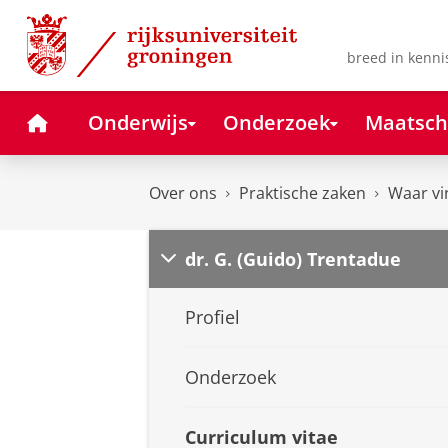
Skip
Skip
to
to
Content
Navigation
breed in kenni
Home
Onderwijs
Onderzoek
Maatsch
Over ons
Praktische zaken
Waar vi
dr. G. (Guido) Trentadue
Profiel
Onderzoek
Curriculum vitae