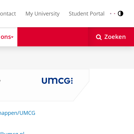
ontact
My University
Student Portal
Contr
Nederlands
English
 ons
Zoeken
e
schappen/UMCG