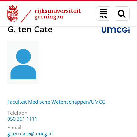
Skip
Skip
Over ons
G. ten Cate
Menu
Zoek
to
to
en
Content
Navigation
zoeken
G. ten Cate
Faculteit Medische Wetenschappen/UMCG
Telefoon:
050 361 1111
E-mail:
g.ten.cate@umcg.nl