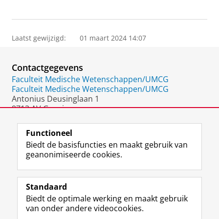
Laatst gewijzigd:
01 maart 2024 14:07
Contactgegevens
Faculteit Medische Wetenschappen/UMCG
Faculteit Medische Wetenschappen/UMCG
Antonius Deusinglaan 1
9713 AV Groningen
Nederland
Functioneel
Biedt de basisfuncties en maakt gebruik van
geanonimiseerde cookies.
F
L
R
I
Y
Volg de RUG
a
i
S
n
o
Standaard
c
n
S
s
u
Biedt de optimale werking en maakt gebruik
e
k
-
t
T
Studiekiezers
van onder andere videocookies.
b
e
f
a
u