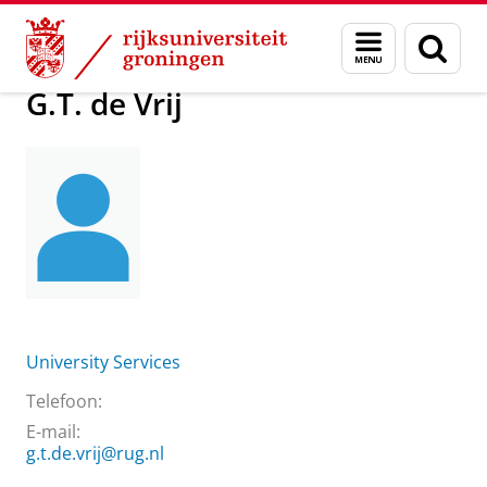
Skip
Skip
Over ons
G.T. de Vrij
Menu
Zoek
to
to
en
Content
Navigation
zoeken
G.T. de Vrij
University Services
Telefoon:
E-mail:
g.t.de.vrij@rug.nl