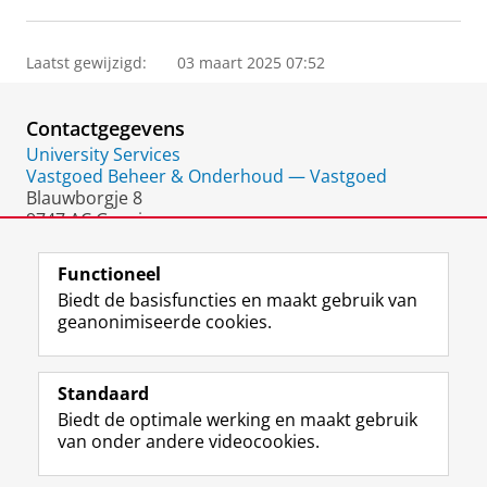
Laatst gewijzigd:
03 maart 2025 07:52
Contactgegevens
University Services
Vastgoed Beheer & Onderhoud — Vastgoed
Blauwborgje 8
9747 AC Groningen
Nederland
Functioneel
Biedt de basisfuncties en maakt gebruik van
geanonimiseerde cookies.
F
L
R
I
Y
Volg de RUG
a
i
S
n
o
Standaard
c
n
S
s
u
Biedt de optimale werking en maakt gebruik
e
k
-
t
T
Studiekiezers
van onder andere videocookies.
b
e
f
a
u
Maatschappij/bedrijven
o
d
e
g
b