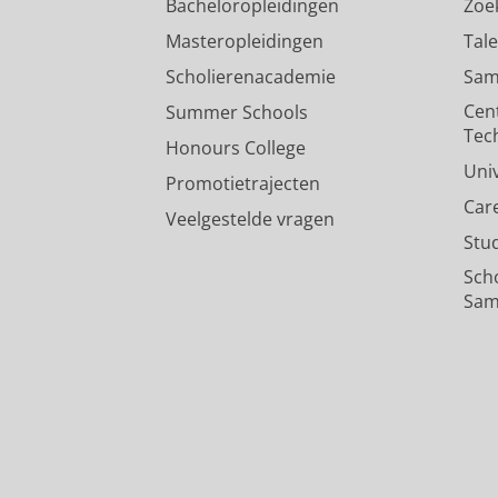
Bacheloropleidingen
Zoe
Masteropleidingen
Tal
Scholierenacademie
Sam
Cen
Summer Schools
Tec
Honours College
Uni
Promotietrajecten
Car
Veelgestelde vragen
Stu
Sch
Sam