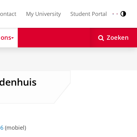
ontact
My University
Student Portal
Contr
Nederlands
English
 ons
Zoeken
ldenhuis
86
(mobiel)