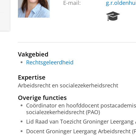
E-mail:
g.r.oldenhu
R
e
s
e
a
r
Vakgebied
c
h
Rechtsgeleerdheid
P
o
Expertise
r
Arbeidsrecht en socialezekerheidsrecht
t
a
Overige functies
l
Coördinator en hoofddocent postacademis
socialezekerheidsrecht (PAO)
Lid Raad van Toezicht Groninger Leergang 
Docent Groninger Leergang Arbeidsrecht (