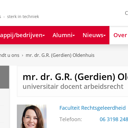
C
s - sterk in techniek
appij/bedrijven
Alumni
Nieuws
Over
ndt u ons
mr. dr. G.R. (Gerdien) Oldenhuis
mr. dr. G.R. (Gerdien) O
universitair docent arbeidsrecht
Faculteit Rechtsgeleerdheid
Telefoon:
06 3198 24