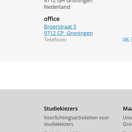
9712 GH Groningen
Nederland
office
Broerstraat 5
9712 CP
Groningen
Telefoon:
06 
Studiekiezers
Maa
Voorlichtingsactiviteiten voor
Univ
studiekiezers
Gro