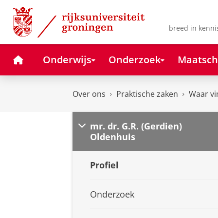
Skip
Skip
to
to
Content
Navigation
breed in kenni
Home
Onderwijs
Onderzoek
Maatsch
Over ons
Praktische zaken
Waar vi
mr. dr. G.R. (Gerdien)
Oldenhuis
Profiel
Onderzoek