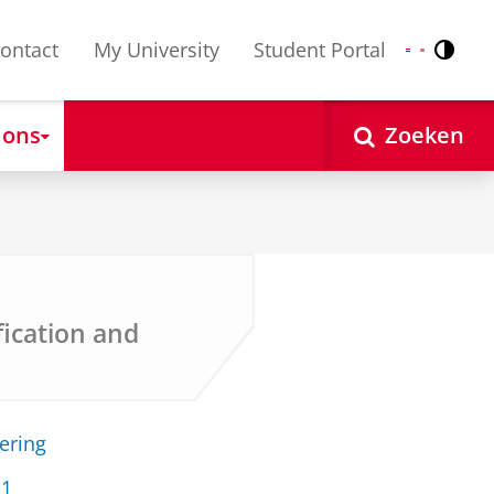
ontact
My University
Student Portal
Contr
Nederlands
English
 ons
Zoeken
l
ication and
ering
11