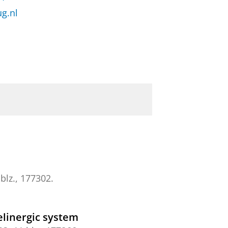
g.nl
blz.
, 177302.
elinergic system