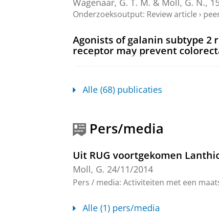
Wagenaar, G. T. M. &
Moll, G. N.
,
1
Onderzoeksoutput
:
Review article
›
peer
Agonists of galanin subtype 2 
receptor may prevent colorect
Moll, G. N.
,
5-sep-2024
,
In:
Europea
Onderzoeksoutput
:
Review article
›
peer
Alle (68) publicaties
AT2 receptor agonist LP2 resto
remodelling
Villela, D. C., Namsolleck, P., Reich
Pers/media
Onderzoeksoutput
:
Article
›
›
peer revi
Uit RUG voortgekomen Lanthio
Evolving views on the first two
Moll, G.
24/11/2014
potential agonists?
Pers / media
:
Activiteiten met een maat
Wagenaar, G. T. M. &
Moll, G. N.
,
1
Onderzoeksoutput
:
Review article
›
peer
Alle (1) pers/media