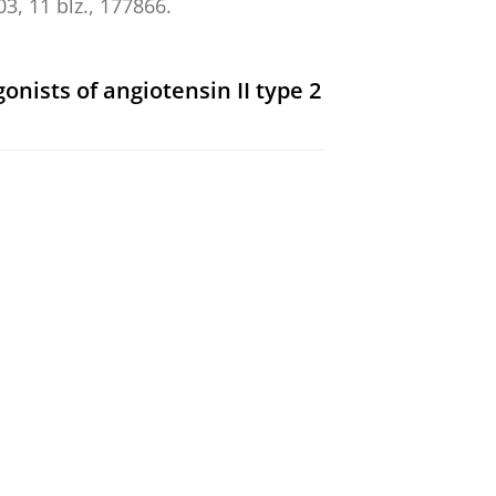
03
,
11 blz.
, 177866.
nists of angiotensin II type 2
omycin-induced lung
, 171106.
 From putative antagonists to
1
,
8 blz.
, 176189.