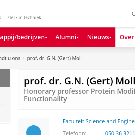
C
s - sterk in techniek
appij/bedrijven
Alumni
Nieuws
Over
ndt u ons
prof. dr. G.N. (Gert) Moll
prof. dr. G.N. (Gert) Mol
Honorary professor Protein Modif
Functionality
Faculteit Science and Engine
Telefoon:
050 36 321