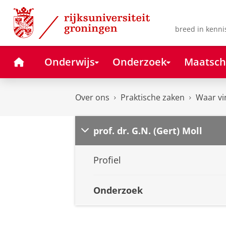
Skip
Skip
to
to
Content
Navigation
breed in kenni
Home
Onderwijs
Onderzoek
Maatsch
Over ons
Praktische zaken
Waar vi
prof. dr. G.N. (Gert) Moll
Profiel
Onderzoek