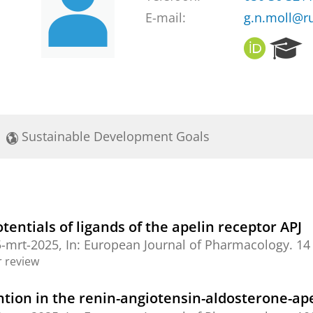
E-mail:
g.n.moll@ru
O
R
R
e
C
s
I
e
D
a
r
Sustainable Development Goals
c
h
P
o
r
t
entials of ligands of the apelin receptor APJ
a
5-mrt-2025
,
In:
European Journal of Pharmacology.
14 
l
 review
vention in the renin-angiotensin-aldosterone-ap