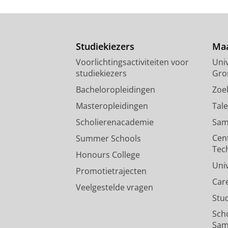
Onderzoeksoutput
:
Article
›
›
peer revi
LP2, the first lanthipeptide G
Namsolleck, P., Richardson, A.,
Moll
Studiekiezers
Maa
Onderzoeksoutput
:
Article
›
›
peer revi
Voorlichtingsactiviteiten voor
Univ
studiekiezers
Gro
Bacheloropleidingen
Zoe
Masteropleidingen
Tal
Scholierenacademie
Sam
Cen
Summer Schools
Tec
Honours College
Uni
Promotietrajecten
Car
Veelgestelde vragen
Stu
Sch
Sam