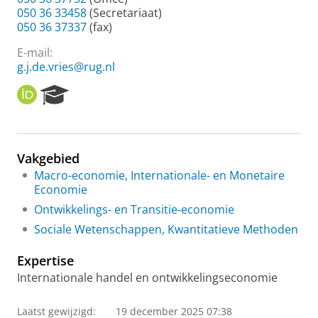
050 36 33458
(Secretariaat)
050 36 37337
(fax)
E-mail:
g.j.de.vries@rug.nl
O
R
R
e
C
s
I
e
D
a
Vakgebied
r
Macro-economie, Internationale- en Monetaire
c
Economie
h
P
Ontwikkelings- en Transitie-economie
o
Sociale Wetenschappen, Kwantitatieve Methoden
r
t
Expertise
a
l
Internationale handel en ontwikkelingseconomie
Laatst gewijzigd:
19 december 2025 07:38