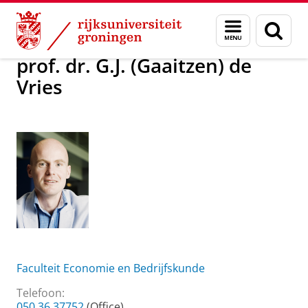
Skip
Skip
Over ons
prof. dr. G.J. (Gaaitzen) de Vries
Menu
Zoek
to
to
en
Content
Navigation
zoeken
prof. dr. G.J. (Gaaitzen) de
Vries
Faculteit Economie en Bedrijfskunde
Telefoon:
050 36 37752
(Office)