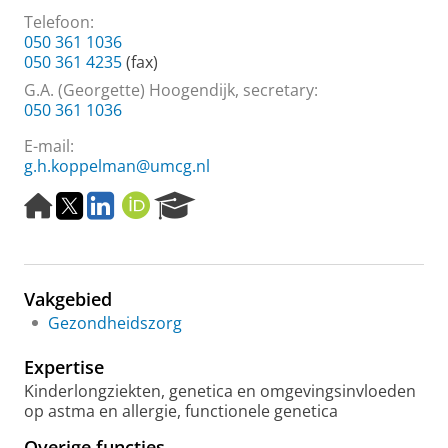
Telefoon:
050 361 1036
050 361 4235
(fax)
G.A. (Georgette) Hoogendijk, secretary:
050 361 1036
E-mail:
g.h.koppelman@umcg.nl
H
T
L
O
R
o
w
i
R
e
m
i
n
C
s
e
t
k
I
e
p
t
e
D
a
Vakgebied
a
e
d
r
g
r
I
c
Gezondheidszorg
e
n
h
P
Expertise
o
Kinderlongziekten, genetica en omgevingsinvloeden
r
op astma en allergie, functionele genetica
t
a
Overige functies