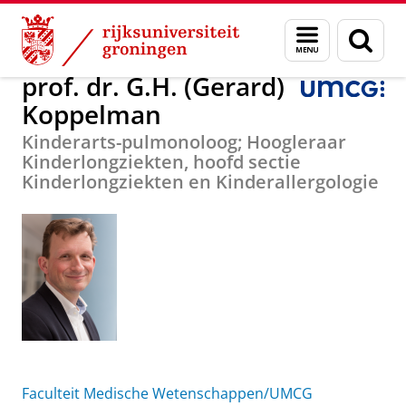
Skip
Skip
Over ons
prof. dr. G.H. (Gerard) Koppelman
Menu
Zoek
to
to
en
Content
Navigation
zoeken
prof. dr. G.H. (Gerard)
Koppelman
Kinderarts-pulmonoloog; Hoogleraar
Kinderlongziekten, hoofd sectie
Kinderlongziekten en Kinderallergologie
Faculteit Medische Wetenschappen/UMCG