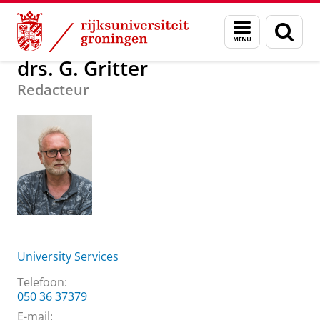
Skip
Skip
Over ons
drs. G. Gritter
Menu
Zoek
to
to
en
Content
Navigation
zoeken
drs. G. Gritter
Redacteur
University Services
Telefoon:
050 36 37379
E-mail: