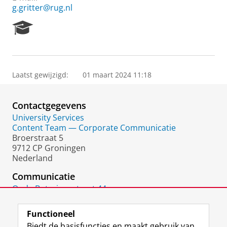
g.gritter@rug.nl
R
e
s
e
a
Laatst gewijzigd:
01 maart 2024 11:18
r
c
h
Contactgegevens
P
o
University Services
r
Content Team — Corporate Communicatie
t
Broerstraat 5
a
9712 CP Groningen
l
Nederland
Communicatie
Oude Boteringestraat 44
9712 GL
Groningen
Functioneel
Biedt de basisfuncties en maakt gebruik van