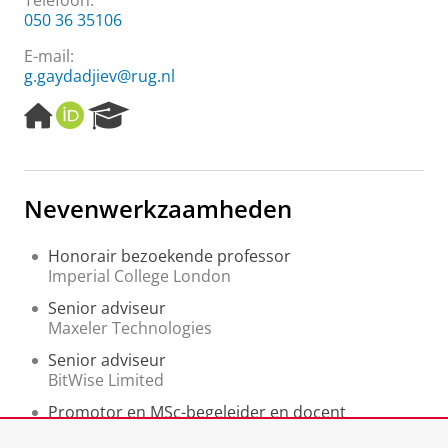
Telefoon:
050 36 35106
E-mail:
g.gaydadjiev@rug.nl
H
O
R
o
R
e
m
C
s
e
I
e
p
D
a
Nevenwerkzaamheden
a
r
g
c
e
h
Honorair bezoekende professor
P
Imperial College London
o
Senior adviseur
r
Maxeler Technologies
t
a
Senior adviseur
l
BitWise Limited
Promotor en MSc-begeleider en docent
TU Delft