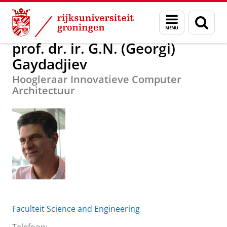
Skip
Skip
Over ons
prof. dr. ir. G.N. (Georgi) Gaydadjiev
Menu
Zoek
to
to
en
Content
Navigation
zoeken
prof. dr. ir. G.N. (Georgi)
Gaydadjiev
Hoogleraar Innovatieve Computer
Architectuur
Faculteit Science and Engineering