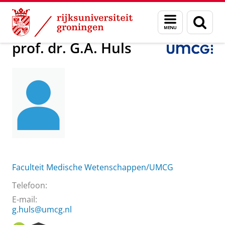
Skip
Skip
Over ons
prof. dr. G.A. Huls
Menu
Zoek
to
to
en
Content
Navigation
zoeken
prof. dr. G.A. Huls
Faculteit Medische Wetenschappen/UMCG
Telefoon:
E-mail:
g.huls@umcg.nl