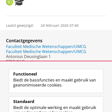
O
R
R
e
C
s
I
e
D
a
Laatst gewijzigd:
24 februari 2026 07:40
r
c
h
Contactgegevens
P
o
Faculteit Medische Wetenschappen/UMCG
r
Faculteit Medische Wetenschappen/UMCG
t
Antonius Deusinglaan 1
a
9713 AV Groningen
l
Nederland
Functioneel
Biedt de basisfuncties en maakt gebruik van
geanonimiseerde cookies.
F
L
R
I
Y
Volg de RUG
a
i
S
n
o
Standaard
c
n
S
s
u
Biedt de optimale werking en maakt gebruik
e
k
-
t
T
Studiekiezers