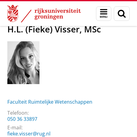
Skip
Skip
Over ons
H.L. (Fieke) Visser, MSc
Menu
Zoek
to
to
en
Content
Navigation
zoeken
H.L. (Fieke) Visser, MSc
Faculteit Ruimtelijke Wetenschappen
Telefoon:
050 36 33897
E-mail:
fieke.visser@rug.nl