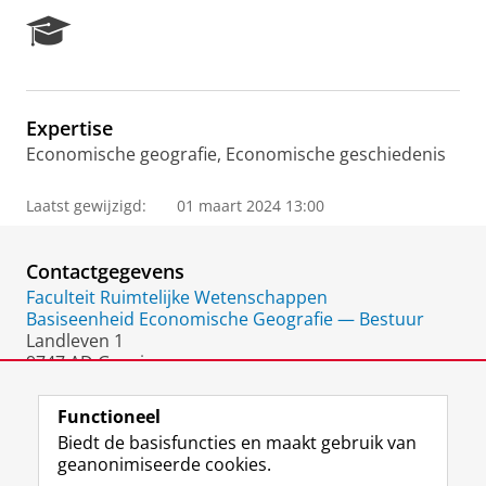
R
e
s
e
a
Expertise
r
Economische geografie, Economische geschiedenis
c
h
P
Laatst gewijzigd:
01 maart 2024 13:00
o
r
t
Contactgegevens
a
Faculteit Ruimtelijke Wetenschappen
l
Basiseenheid Economische Geografie — Bestuur
Landleven 1
9747 AD Groningen
Nederland
Functioneel
Biedt de basisfuncties en maakt gebruik van
geanonimiseerde cookies.