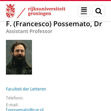
Skip
Skip
Over ons
F. (Francesco) Possemato, Dr
Menu
Zoek
to
to
en
Content
Navigation
zoeken
F. (Francesco) Possemato, Dr
Assistant Professor
Faculteit der Letteren
Telefoon:
E-mail:
f.possemato@rug.nl