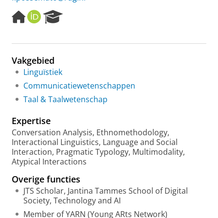
H
O
R
o
R
e
m
C
s
e
I
e
p
D
a
Vakgebied
a
r
Linguïstiek
g
c
e
h
Communicatiewetenschappen
P
Taal & Taalwetenschap
o
r
Expertise
t
a
Conversation Analysis, Ethnomethodology,
l
Interactional Linguistics, Language and Social
Interaction, Pragmatic Typology, Multimodality,
Atypical Interactions
Overige functies
JTS Scholar, Jantina Tammes School of Digital
Society, Technology and AI
Member of YARN (Young ARts Network)