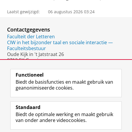
Laatst gewijzigd:
06 augustus 2026 03:24
Contactgegevens
Faculteit der Letteren
CIW in het bijzonder taal en sociale interactie —
Faculteitsbestuur
Oude Kijk in 't Jatstraat 26
9712 EK Groningen
Nederland
Functioneel
Biedt de basisfuncties en maakt gebruik van
geanonimiseerde cookies.
F
L
R
I
Y
Volg de RUG
a
i
S
n
o
Standaard
c
n
S
s
u
Biedt de optimale werking en maakt gebruik
e
k
-
t
T
Studiekiezers
van onder andere videocookies.
b
e
f
a
u
Maatschappij/bedrijven
o
d
e
g
b