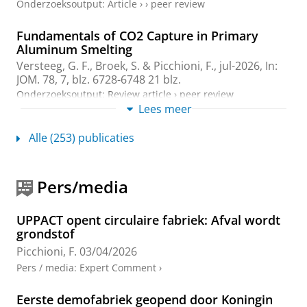
Onderzoeksoutput
:
Article
›
›
peer review
Fundamentals of CO2 Capture in Primary
Aluminum Smelting
Versteeg, G. F.
, Broek, S. &
Picchioni, F.
,
jul-2026
,
In:
JOM.
78
,
7
,
blz. 6728-6748
21 blz.
Onderzoeksoutput
:
Review article
›
peer review
Lees meer
Polyketone-modified Ti3C2Tx composite
Alle (253) publicaties
coatings for enhanced solid lubrication under
elevated stress and oxidative environments
Araya-Hermosilla, E., Marqués-Henríquez, J., Araya-
Pers/media
Hermosilla, R., Moncada, D.,
Picchioni, F.
, Carlotti, M.,
Pucci, A., Quero, F., Zambrano, D. & Rosenkranz, A.,
1-feb-2026
,
In:
Surface and Coatings Technology.
521
,
UPPACT opent circulaire fabriek: Afval wordt
11 blz.
, 133087.
grondstof
Onderzoeksoutput
:
Article
›
›
peer review
Picchioni, F.
03/04/2026
Pers / media
:
Expert Comment
›
Solubility of supercritical CO2 in biopolymers
PBAT and PHBV
Eerste demofabriek geopend door Koningin
Versteeg, F. G., Lima, G. D. M. R.,
Picchioni, F.
, van