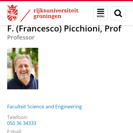
Skip
Skip
Over ons
F. (Francesco) Picchioni, Prof
Menu
Zoek
to
to
en
Content
Navigation
zoeken
F. (Francesco) Picchioni, Prof
Professor
Faculteit Science and Engineering
Telefoon:
050 36 34333
E-mail: