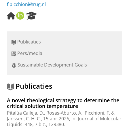
f.picchioni@rug.nl
H
O
R
o
R
e
m
C
s
e
I
e
p
D
a
Publicaties
a
r
g
c
Pers/media
e
h
P
Sustainable Development Goals
o
r
t
a
Publicaties
l
A novel rheological strategy to determine the
critical solution temperature
Pitalúa Calleja, D.
, Rosas-Aburto, A.,
Picchioni, F.
&
Janssen, C. H. C.,
15-apr-2026
,
In:
Journal of Molecular
Liquids.
448
,
7 blz.
, 129380.