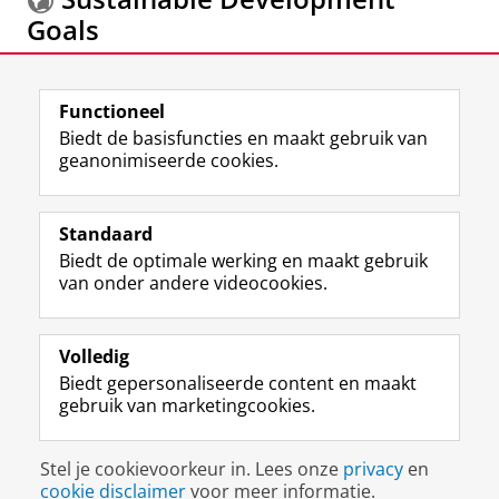
Goals
Meer informatie over de
Sustainable Development
Functioneel
Goals.
Biedt de basisfuncties en maakt gebruik van
geanonimiseerde cookies.
F
L
R
I
Y
Volg de RUG
a
i
S
n
o
Standaard
c
n
S
s
u
Biedt de optimale werking en maakt gebruik
e
k
-
t
T
Studiekiezers
van onder andere videocookies.
b
e
f
a
u
Maatschappij/bedrijven
o
d
e
g
b
o
I
e
r
e
Alumni
k
n
d
a
-
Volledig
p
-
R
m
k
Biedt gepersonaliseerde content en maakt
Over ons
a
p
i
-
a
gebruik van marketingcookies.
g
a
j
a
n
i
g
k
c
a
Disclaimer & Copyright
Privacy
Cookies
n
i
s
c
a
Stel je cookievoorkeur in. Lees onze
privacy
en
Inloggen
a
n
u
o
l
cookie disclaimer
voor meer informatie.