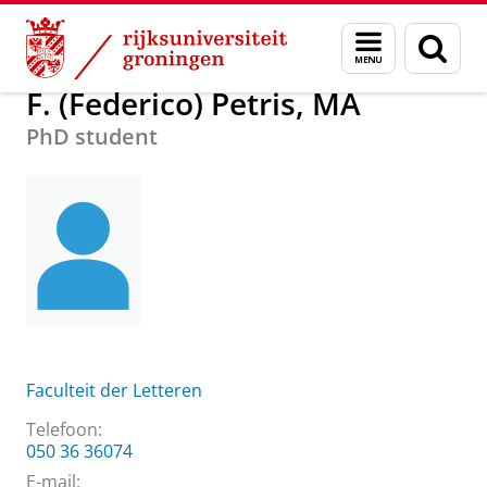
Skip
Skip
Over ons
F. (Federico) Petris, MA
Menu
Zoek
to
to
en
Content
Navigation
zoeken
F. (Federico) Petris, MA
PhD student
Faculteit der Letteren
Telefoon:
050 36 36074
E-mail: