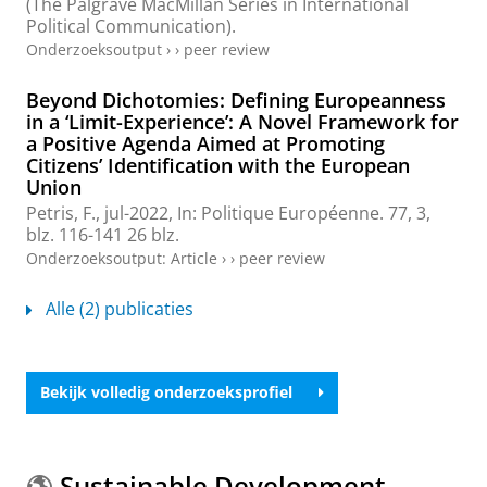
(The Palgrave MacMillan Series in International
Political Communication).
Onderzoeksoutput
›
›
peer review
Beyond Dichotomies: Defining Europeanness
in a ‘Limit-Experience’: A Novel Framework for
a Positive Agenda Aimed at Promoting
Citizens’ Identification with the European
Union
Petris, F.
,
jul-2022
,
In:
Politique Européenne.
77
,
3
,
blz. 116-141
26 blz.
Onderzoeksoutput
:
Article
›
›
peer review
Alle (2) publicaties
Bekijk volledig onderzoeksprofiel
Sustainable Development