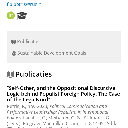
f.p.petris@rug.nl
O
R
R
e
C
s
I
e
D
a
Publicaties
r
c
Sustainable Development Goals
h
P
o
r
Publicaties
t
a
“Self-Other, and the Oppositional Discursive
l
Logic behind Populist Foreign Policy. The Case
of the Lega Nord”
Petris, F.
,
nov-2023
,
Political Communication and
Performative Leadership: Populism in International
Politics.
Lacatus, C., Meibauer, G. & Löfflmann, G.
(reds.).
Palgrave Macmillan Cham
,
blz. 87-105
19 blz.