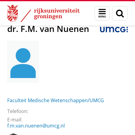
Skip
Skip
Over ons
dr. F.M. van Nuenen
Menu
Zoek
to
to
en
Content
Navigation
zoeken
dr. F.M. van Nuenen
Faculteit Medische Wetenschappen/UMCG
Telefoon:
E-mail:
f.m.van.nuenen@umcg.nl