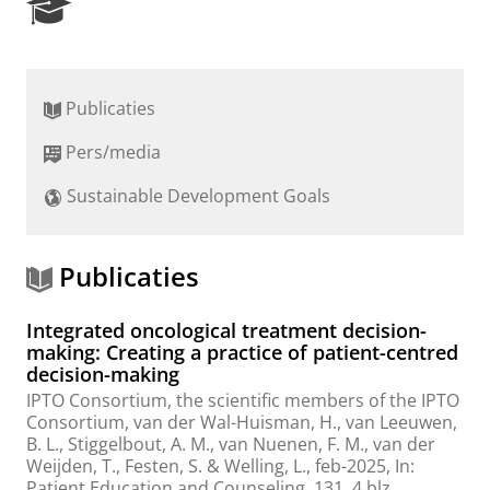
R
e
s
e
a
Publicaties
r
c
Pers/media
h
P
Sustainable Development Goals
o
r
t
a
Publicaties
l
Integrated oncological treatment decision-
making: Creating a practice of patient-centred
decision-making
IPTO Consortium, the scientific members of the IPTO
Consortium
,
van der Wal-Huisman, H.
,
van Leeuwen,
B. L.
, Stiggelbout, A. M.,
van Nuenen, F. M.
, van der
Weijden, T.,
Festen, S.
& Welling, L.,
feb-2025
,
In:
Patient Education and Counseling.
131
,
4 blz.
,