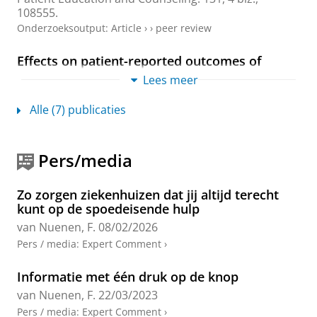
108555.
Onderzoeksoutput
:
Article
›
›
peer review
Effects on patient-reported outcomes of
“Screening of Distress and Referral Need”
Lees meer
implemented in Dutch oncology practice
van Nuenen, F. M.
,
Donofrio, S. M.
,
Tuinman, M. A.
,
Alle (7) publicaties
van de Wiel, H. B. M.
&
Hoekstra-Weebers, J. E. H. M.
,
28-nov-2019
,
In:
Supportive Care in Cancer.
8 blz.
Onderzoeksoutput
:
Article
›
›
peer review
Pers/media
Screening of Distress and Referral Need in
Zo zorgen ziekenhuizen dat jij altijd terecht
Dutch oncology practice
kunt op de spoedeisende hulp
van Nuenen, F. M.
,
2019
, [Groningen]:
van Nuenen, F.
08/02/2026
Rijksuniversiteit Groningen
.
168 blz.
Onderzoeksoutput
Pers / media
:
Expert Comment
›
Cancer patients' experiences with and
Informatie met één druk op de knop
opinions on the process 'Screening of Distress
van Nuenen, F.
22/03/2023
and Referral Need' (SDRN) in clinical practice:
Pers / media
:
Expert Comment
›