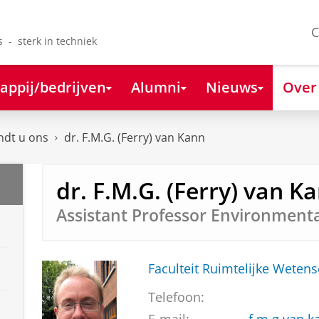
C
s - sterk in techniek
appij/bedrijven
Alumni
Nieuws
Over
ndt u ons
dr. F.M.G. (Ferry) van Kann
dr. F.M.G. (Ferry) van K
Assistant Professor Environmenta
Faculteit Ruimtelijke Weten
Telefoon: