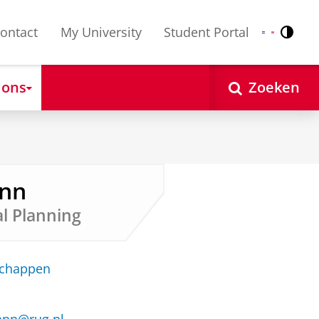
ontact
My University
Student Portal
Contr
Nederlands
English
 ons
Zoeken
ann
l Planning
schappen