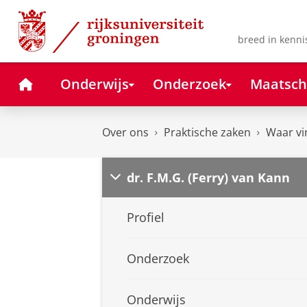
Skip
Skip
to
to
Content
Navigation
breed in kenni
Home
Onderwijs
Onderzoek
Maatsch
Over ons
Praktische zaken
Waar vi
dr. F.M.G. (Ferry) van Kann
Profiel
Onderzoek
Onderwijs