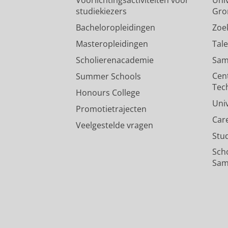
studiekiezers
Gro
Bacheloropleidingen
Zoe
Masteropleidingen
Tal
Scholierenacademie
Sam
Cen
Summer Schools
Tec
Honours College
Uni
Promotietrajecten
Car
Veelgestelde vragen
Stu
Sch
Sam