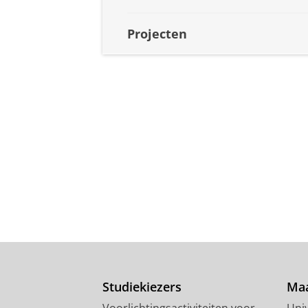
Projecten
Studiekiezers
Maa
Voorlichtingsactiviteiten voor
Univ