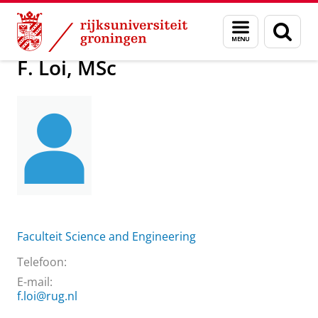
Skip
Skip
Over ons
F. Loi, MSc
Menu
Zoek
to
to
en
Content
Navigation
zoeken
F. Loi, MSc
Faculteit Science and Engineering
Telefoon:
E-mail:
f.loi@rug.nl