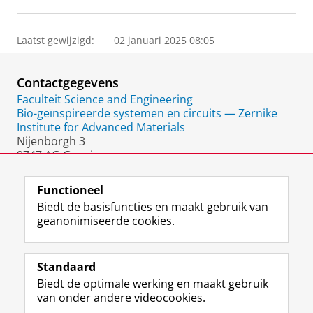
Laatst gewijzigd:
02 januari 2025 08:05
Contactgegevens
Faculteit Science and Engineering
Bio-geïnspireerde systemen en circuits — Zernike
Institute for Advanced Materials
Nijenborgh 3
9747 AG Groningen
Nederland
Functioneel
Biedt de basisfuncties en maakt gebruik van
geanonimiseerde cookies.
F
L
R
I
Y
Volg de RUG
a
i
S
n
o
Standaard
c
n
S
s
u
Biedt de optimale werking en maakt gebruik
e
k
-
t
T
Studiekiezers
van onder andere videocookies.
b
e
f
a
u