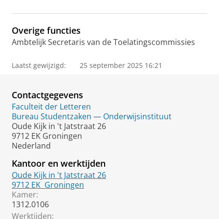
m
e
p
Overige functies
a
Ambtelijk Secretaris van de Toelatingscommissies
g
e
Laatst gewijzigd:
25 september 2025 16:21
Contactgegevens
Faculteit der Letteren
Bureau Studentzaken — Onderwijsinstituut
Oude Kijk in 't Jatstraat 26
9712 EK Groningen
Nederland
Kantoor en werktijden
Oude Kijk in 't Jatstraat 26
9712 EK
Groningen
Kamer:
1312.0106
Werktijden: