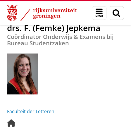
Skip
Skip
Over ons
drs. F. (Femke) Jepkema
Menu
Zoek
to
to
en
Content
Navigation
zoeken
drs. F. (Femke) Jepkema
Coördinator Onderwijs & Examens bij
Bureau Studentzaken
Faculteit der Letteren
H
o