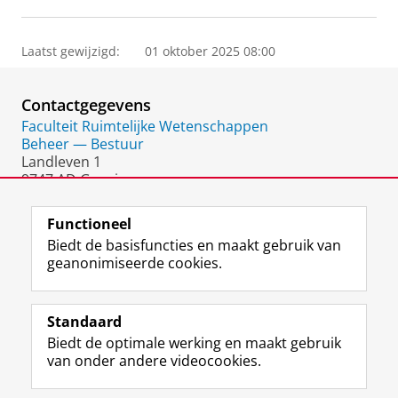
Laatst gewijzigd:
01 oktober 2025 08:00
Contactgegevens
Faculteit Ruimtelijke Wetenschappen
Beheer — Bestuur
Landleven 1
9747 AD Groningen
Nederland
Functioneel
Biedt de basisfuncties en maakt gebruik van
geanonimiseerde cookies.
F
L
R
I
Y
Volg de RUG
a
i
S
n
o
Standaard
c
n
S
s
u
Biedt de optimale werking en maakt gebruik
e
k
-
t
T
Studiekiezers
van onder andere videocookies.
b
e
f
a
u
Maatschappij/bedrijven
o
d
e
g
b