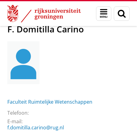
Skip
Skip
Over ons
F. Domitilla Carino
Menu
Zoek
to
to
en
Content
Navigation
zoeken
F. Domitilla Carino
Faculteit Ruimtelijke Wetenschappen
Telefoon:
E-mail:
f.domitilla.carino@rug.nl