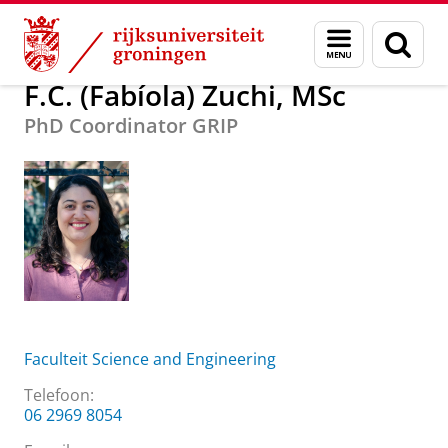
Skip
Skip
Over ons
F.C. (Fabíola) Zuchi, MSc
Menu
Zoek
to
to
en
Content
Navigation
zoeken
F.C. (Fabíola) Zuchi, MSc
PhD Coordinator GRIP
Faculteit Science and Engineering
Telefoon:
06 2969 8054