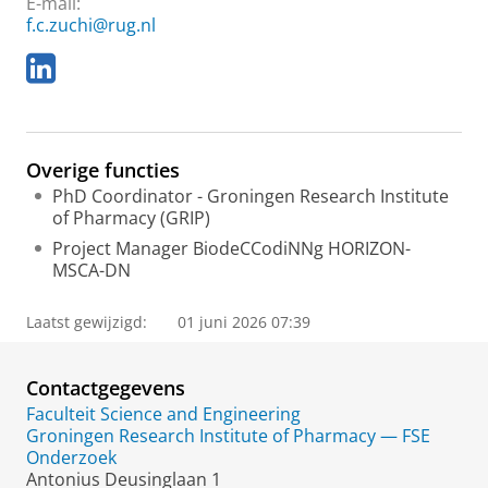
E-mail:
f.c.zuchi@rug.nl
L
i
n
k
e
Overige functies
d
I
PhD Coordinator - Groningen Research Institute
n
of Pharmacy (GRIP)
Project Manager BiodeCCodiNNg HORIZON-
MSCA-DN
Laatst gewijzigd:
01 juni 2026 07:39
Contactgegevens
Faculteit Science and Engineering
Groningen Research Institute of Pharmacy — FSE
Onderzoek
Antonius Deusinglaan 1