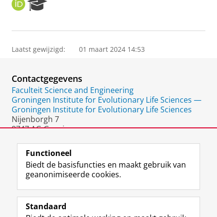
O
R
R
e
C
s
I
e
D
a
Laatst gewijzigd:
01 maart 2024 14:53
r
c
h
Contactgegevens
P
o
Faculteit Science and Engineering
r
Groningen Institute for Evolutionary Life Sciences —
t
Groningen Institute for Evolutionary Life Sciences
a
Nijenborgh 7
l
9747 AG Groningen
Nederland
Functioneel
Biedt de basisfuncties en maakt gebruik van
geanonimiseerde cookies.
F
L
R
I
Y
Volg de RUG
a
i
S
n
o
Standaard
c
n
S
s
u