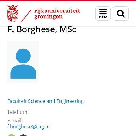
Skip
Skip
Over ons
F. Borghese, MSc
Menu
Zoek
to
to
en
Content
Navigation
zoeken
F. Borghese, MSc
Faculteit Science and Engineering
Telefoon:
E-mail:
f.borghese@rug.nl