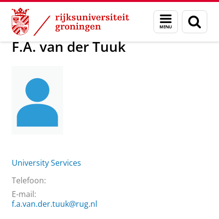
Skip
Skip
Over ons
F.A. van der Tuuk
Menu
Zoek
to
to
en
Content
Navigation
zoeken
F.A. van der Tuuk
University Services
Telefoon:
E-mail:
f.a.van.der.tuuk@rug.nl