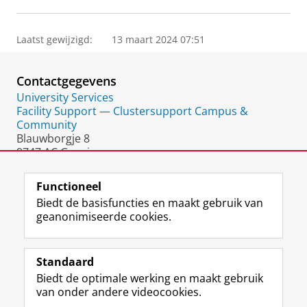
Laatst gewijzigd:
13 maart 2024 07:51
Contactgegevens
University Services
Facility Support — Clustersupport Campus &
Community
Blauwborgje 8
9747 AC Groningen
Nederland
Functioneel
Biedt de basisfuncties en maakt gebruik van
geanonimiseerde cookies.
F
L
R
I
Y
Volg de RUG
a
i
S
n
o
Standaard
c
n
S
s
u
Biedt de optimale werking en maakt gebruik
e
k
-
t
T
Studiekiezers
van onder andere videocookies.
b
e
f
a
u