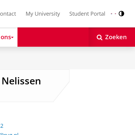
ontact
My University
Student Portal
Contr
Nederlands
English
 ons
Zoeken
) Nelissen
82