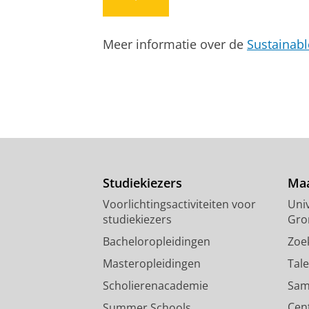
Tussentijdse rapportage van ju
betreffende de beveiliging va
Meer informatie over de
Sustainab
Nelissen, F. A.
,
2009
, Den Haag:
Wol
Onderzoeksoutput
›
Studiekiezers
Maa
Voorlichtingsactiviteiten voor
Univ
studiekiezers
Gro
Bacheloropleidingen
Zoe
Masteropleidingen
Tal
Scholierenacademie
Sam
Cen
Summer Schools