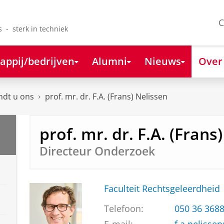
C
s - sterk in techniek
appij/bedrijven
Alumni
Nieuws
Over
ndt u ons
prof. mr. dr. F.A. (Frans) Nelissen
prof. mr. dr. F.A. (Frans
Directeur Onderzoek
Faculteit Rechtsgeleerdheid
Telefoon:
050 36 368