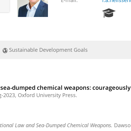
E-mail:
f.a.nelisse
R
e
s
e
a
r
Sustainable Development Goals
c
h
P
o
r
t
sea-dumped chemical weapons: courageously f
a
g-2023
, Oxford University Press.
l
ational Law and Sea-Dumped Chemical Weapons.
Dawson,