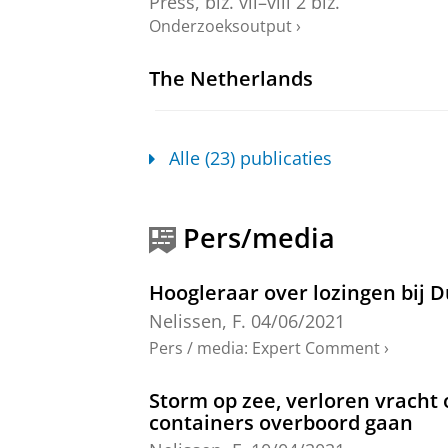
Press
,
blz. vii–viii
2 blz.
Onderzoeksoutput
›
The Netherlands
Merkouris, P.
,
Nelissen, F. A.
&
Mala
Framework.
Webb, R. M., Silverman-R
Onderzoeksoutput
›
›
peer review
Alle (23) publicaties
The North Sea Wind Power Hub
Nelissen, F.
& Costov, A.,
2022
,
A Fo
Pers/media
de Graaf, K., Hancher, L. & Woerdma
Onderzoeksoutput
›
Hoogleraar over lozingen bij 
Nelissen, F.
04/06/2021
Handhaving van internationaal
Koala Zaken
Pers / media
:
Expert Comment
›
Nelissen, F. A.
& Douma, W. T.,
201
Storm op zee, verloren vracht
Onderzoeksoutput
›
containers overboord gaan