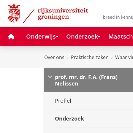
Skip
Skip
to
to
Content
Navigation
breed in kenni
Home
Onderwijs
Onderzoek
Maatsch
Over ons
Praktische zaken
Waar vi
prof. mr. dr. F.A. (Frans)
Nelissen
Profiel
Onderzoek