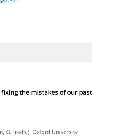
n@rug.nl
ixing the mistakes of our past
 G. (reds.).
Oxford University