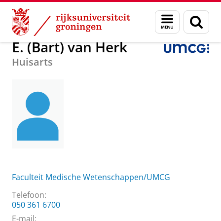
Skip
Skip
Over ons
E. (Bart) van Herk
Menu
Zoek
to
to
en
Content
Navigation
zoeken
E. (Bart) van Herk
Huisarts
Faculteit Medische Wetenschappen/UMCG
Telefoon:
050 361 6700
E-mail: