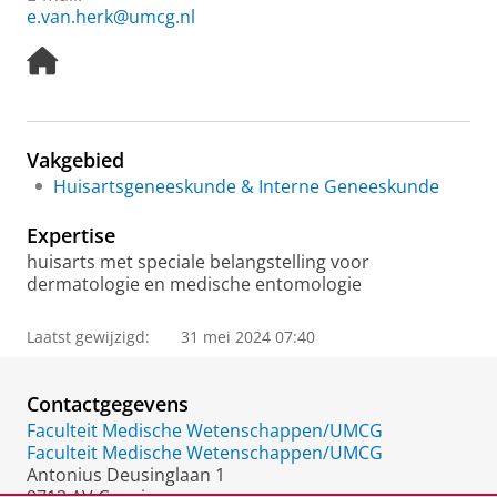
e.van.herk@umcg.nl
H
o
m
e
p
Vakgebied
a
Huisartsgeneeskunde & Interne Geneeskunde
g
e
Expertise
huisarts met speciale belangstelling voor
dermatologie en medische entomologie
Laatst gewijzigd:
31 mei 2024 07:40
Contactgegevens
Faculteit Medische Wetenschappen/UMCG
Faculteit Medische Wetenschappen/UMCG
Antonius Deusinglaan 1