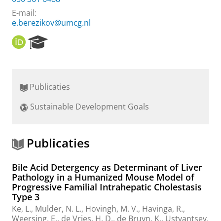
E-mail:
e.berezikov@umcg.nl
O
R
R
e
C
s
I
e
D
a
Publicaties
r
c
Sustainable Development Goals
h
P
o
r
Publicaties
t
a
Bile Acid Detergency as Determinant of Liver
l
Pathology in a Humanized Mouse Model of
Progressive Familial Intrahepatic Cholestasis
Type 3
Ke, L.
,
Mulder, N. L.
,
Hovingh, M. V.
,
Havinga, R.
,
Weersing, E.
,
de Vries, H. D.
,
de Bruyn, K.
,
Ustyantsev,