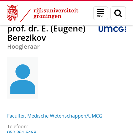
Skip
Skip
Over ons
prof. dr. E. (Eugene) Berezikov
Menu
Zoek
to
to
en
Content
Navigation
zoeken
prof. dr. E. (Eugene)
Berezikov
Hoogleraar
Faculteit Medische Wetenschappen/UMCG
Telefoon:
050 361 6488