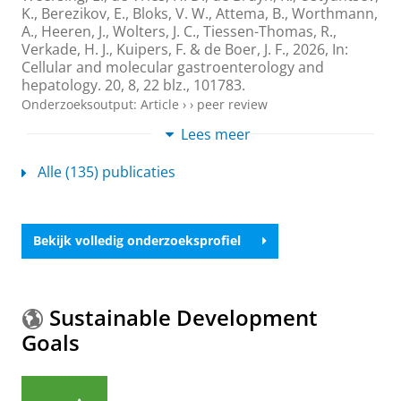
K.
,
Berezikov, E.
,
Bloks, V. W.
,
Attema, B.
, Worthmann,
A., Heeren, J.,
Wolters, J. C.
, Tiessen-Thomas, R.,
Verkade, H. J.
,
Kuipers, F.
&
de Boer, J. F.
,
2026
,
In:
Cellular and molecular gastroenterology and
hepatology.
20
,
8
,
22 blz.
, 101783.
Onderzoeksoutput
:
Article
›
›
peer review
Lees meer
Disruption of CDK4/6-RARα-NF-κB axis
attenuates senescence-associated
Alle (135) publicaties
inflammation and improves function during
aging and following chemotherapy
Wang, B.
, Piccolantonio, A.,
Altulea, A.
, Huang, M.,
Joshi, T., Pagliarin, F., Di Palma, M.,
Lin, Y.
,
Bekijk volledig onderzoeksprofiel
Mackedenski, S.
,
Ustyantsev, K.
, Jager, C.,
Berezikov,
E.
&
Demaria, M.
,
17-jul-2026
, (E-pub ahead of print)
In:
Nature Aging.
Sustainable Development
Onderzoeksoutput
:
Article
›
›
peer review
Goals
Farnesoid x Receptor Deficiency Promotes
Hepatocytic Injury in Cyp2c70-Deficient Mice
With a Human-Like Bile Acid Composition