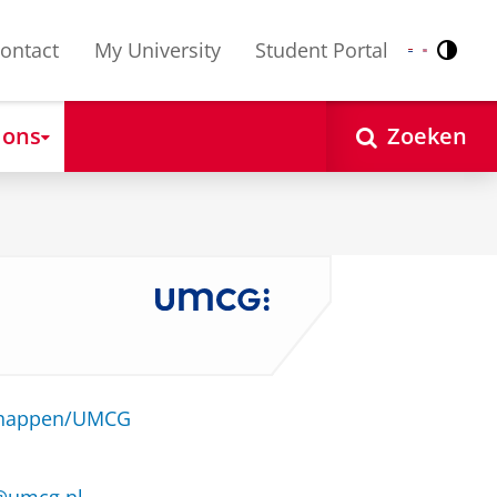
ontact
My University
Student Portal
Contr
Nederlands
English
 ons
Zoeken
schappen/UMCG