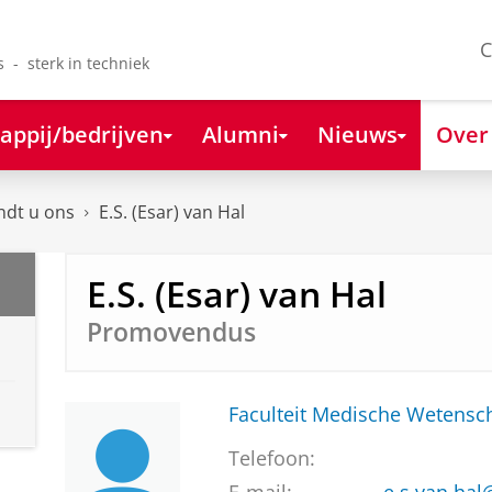
C
s - sterk in techniek
appij/bedrijven
Alumni
Nieuws
Over
ndt u ons
E.S. (Esar) van Hal
E.S. (Esar) van Hal
Promovendus
Faculteit Medische Weten
Telefoon: