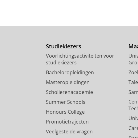
Studiekiezers
Maa
Voorlichtingsactiviteiten voor
Univ
studiekiezers
Gro
Bacheloropleidingen
Zoe
Masteropleidingen
Tal
Scholierenacademie
Sam
Cen
Summer Schools
Tec
Honours College
Uni
Promotietrajecten
Car
Veelgestelde vragen