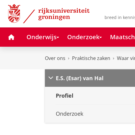
Skip
Skip
to
to
Content
Navigation
breed in kenni
Home
Onderwijs
Onderzoek
Maatsch
Over ons
Praktische zaken
Waar vi
E.S. (Esar) van Hal
Profiel
Onderzoek